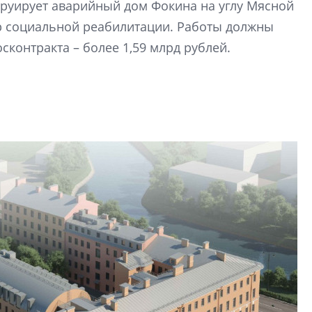
труирует аварийный дом Фокина на углу Мясной
строить и жить по
тр социальной реабилитации. Работы должны
В Красногвардей
сконтракта – более 1,59 млрд рублей.
Петербурга появ
один центр сов
образования
В Красногвардейс
Петербурга появи
центр совмещенно