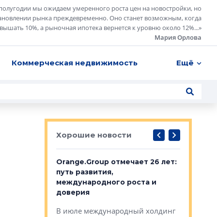
полугодии мы ожидаем умеренного роста цен на новостройки, но
ановлении рынка преждевременно. Оно станет возможным, когда
евышать 10%, а рыночная ипотека вернется к уровню около 12%...
»
Мария Орлова
Коммерческая недвижимость
Ещё
Хорошие новости
рге выбрали
Orange.Group отмечает 26 лет:
В Петерб
строителей
путь развития,
комплекс
международного роста и
тестовая
авершился
доверия
перерабо
рческого
В июле международный холдинг
В Петербу
ей «Нам песня