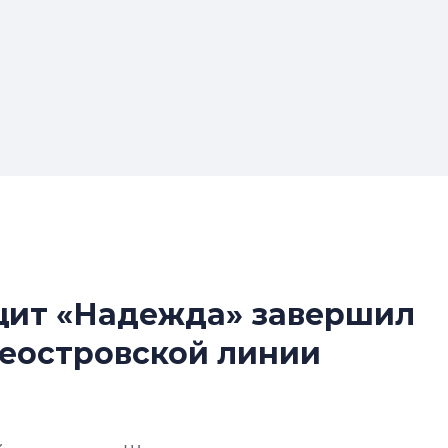
 щит «Надежда» завершил
Усадьба Торосов
леостровской линии
от эпохи фальш-
Усадьба Торосово 
эпохи фальш-пане