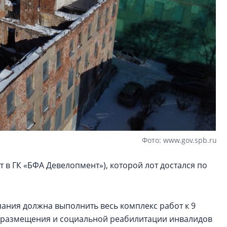
Фото: www.gov.spb.ru
т в ГК «БФА Девелопмент»), которой лот достался по
пания должна выполнить весь комплекс работ к 9
ля размещения и социальной реабилитации инвалидов