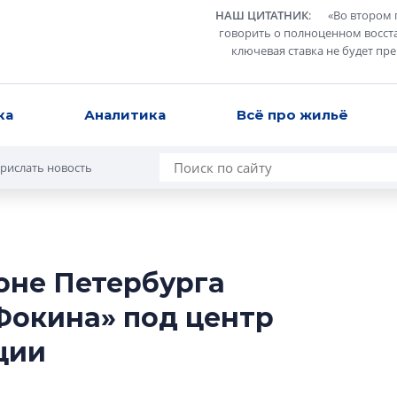
НАШ ЦИТАТНИК
:
«
Во втором 
говорить о полноценном восст
ключевая ставка не будет пр
ка
Аналитика
Всё про жильё
рислать новость
оне Петербурга
В Санкт-Петербу
Фокина» под центр
лучших поющих 
ции
Гала-концертом з
девятый сезон тво
конкурса строител