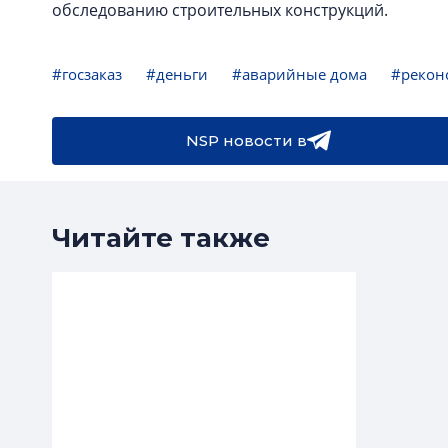
обследованию строительных конструкций.
#госзаказ
#деньги
#аварийные дома
#рекон
NSP новости в
Читайте также