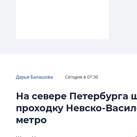
НАСЛЕДИЕ
Дарья Балашова
Сегодня в 07:30
Петербург получил
На севере Петербурга
футуристическую библиотеку
проходку Невско-Васи
имени Маяковского
метро