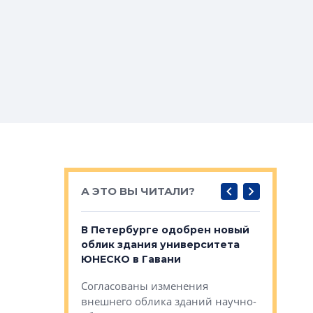
А ЭТО ВЫ ЧИТАЛИ?
о — антидот
В Петербурге одобрен новый
Собствен
панелей
облик здания университета
Императо
ЮНЕСКО в Гавани
как выжа
— антидот от
«старых 
Согласованы изменения
лей
Собственн
внешнего облика зданий научно-