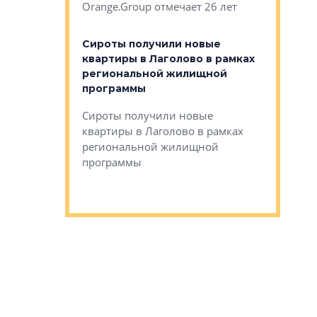
Orange.Group отмечает 26 лет
комплексе
могает»
тестовая 
органики
Сироты получили новые
ском районе
квартиры в Лаголово в рамках
ился еще
региональной жилищной
мещенного
Историч
программы
дом Рома
Ушково м
Сироты получили новые
ком районе
квартиры в Лаголово в рамках
Историче
лся еще один
региональной жилищной
Романова 
го образования
программы
взять под