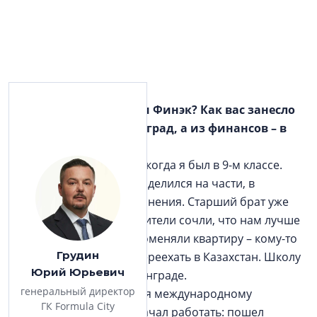
–
Вы ведь заканчивали Финэк? Как вас занесло
из Казахстана в Ленинград, а из финансов – в
недвижимость?
– Мы переехали семьей, когда я был в 9-м классе.
Советский Союз активно делился на части, в
Казахстане начались волнения. Старший брат уже
учился в Корабелке. Родители сочли, что нам лучше
переехать. Мы удачно поменяли квартиру – кому-то
Грудин
как раз понадобилось переехать в Казахстан. Школу
Юрий Юрьевич
я заканчивал уже в Ленинграде.
генеральный директор
Поступил в Финэк, учился международному
ГК Formula City
менеджменту. С 18 лет начал работать: пошел