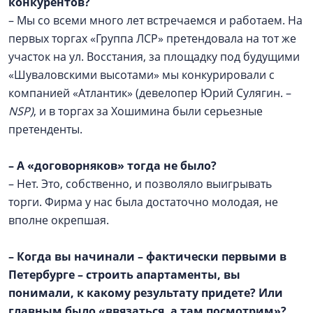
конкурентов?
– Мы со всеми много лет встречаемся и работаем. На
первых торгах «Группа ЛСР» претендовала на тот же
участок на ул. Восстания, за площадку под будущими
«Шуваловскими высотами» мы конкурировали с
компанией «Атлантик» (девелопер Юрий Сулягин. –
NSP)
, и в торгах за Хошимина были серьезные
претенденты.
–
А «договорняков» тогда не было?
– Нет. Это, собственно, и позволяло выигрывать
торги. Фирма у нас была достаточно молодая, не
вполне окрепшая.
–
Когда вы начинали – фактически первыми в
Петербурге – строить апартаменты, вы
понимали, к какому результату придете? Или
главным было «ввязаться, а там посмотрим»?