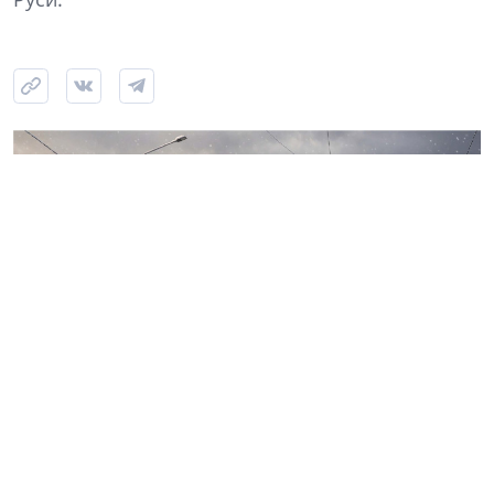
Источник: kgainfo в VK
Комитет по градостроительству и архитектуре
Петербурга одобрил внешний облик Собора