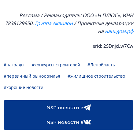
Реклама / Рекламодатель: ООО «Н ПЛЮС», ИНН
7838129950.
Группа Аквилон
/ Проектные декларации
на
наш.дом.рф
erid: 2SDnjcLw7Cw
#награды
#конкурсы строителей
#Ленобласть
#первичный рынок жилья
#жилищное строительство
#хорошие новости
NSP новости в
NSP новости в