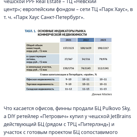
чешской PPF Real Estate – ТЦ «Невский
центр»; европейским фондом – сети ТЦ «Парк Хаус», в
т. ч. «Парк Хаус Санкт-Петербург».
Что касается офисов, финны продали БЦ Pulkovo Sky,
а DIY ретейлер «Петрович» купил у чешской JetBrains
действующий БЦ (рядом с ТРЦ «Питерлэнд») и
участок с готовым проектом БЦ сопоставимого