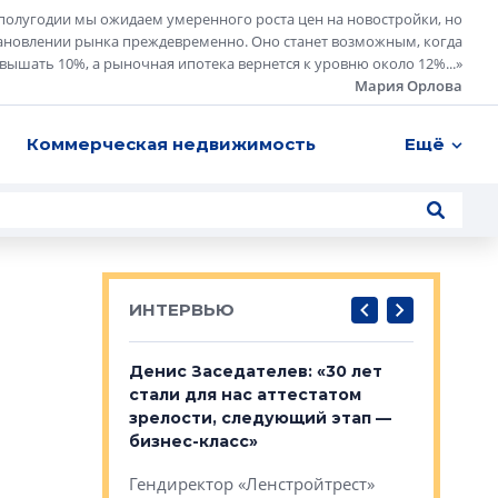
полугодии мы ожидаем умеренного роста цен на новостройки, но
ановлении рынка преждевременно. Оно станет возможным, когда
евышать 10%, а рыночная ипотека вернется к уровню около 12%...
»
Мария Орлова
Коммерческая недвижимость
Ещё
ИНТЕРВЬЮ
: «На
Денис Заседателев: «30 лет
Виталий 
ьной окраине
стали для нас аттестатом
спроса —
зм может
зрелости, следующий этап —
форматы,
»
бизнес-класс»
стереоти
застройк
рства в центре
Гендиректор «Ленстройтрест»