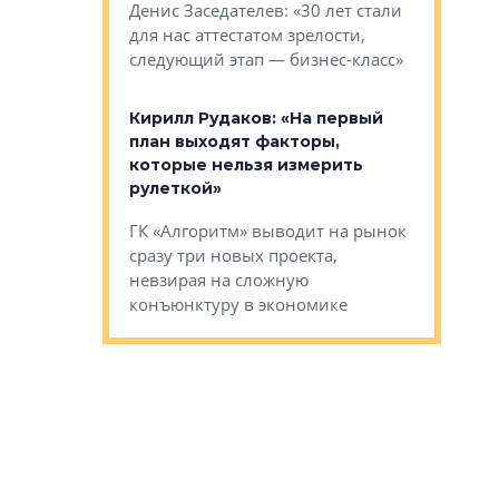
О малоэта
щем спальных
Денис Заседателев: «30 лет стали
класса «О
ерных ловушках
для нас аттестатом зрелости,
Мистолово
Глобал ЭМ»
следующий этап — бизнес-класс»
компании
в: «Хороший
Кирилл Рудаков: «На первый
тся в
план выходят факторы,
Александ
оте»
которые нельзя измерить
«Строите
рулеткой»
основ»
овременного
ГК «Алгоритм» выводит на рынок
Строитель
тетика,
сразу три новых проекта,
волнообра
ь или
невзирая на сложную
следует с
а, размышляют
конъюнктуру в экономике
Александ