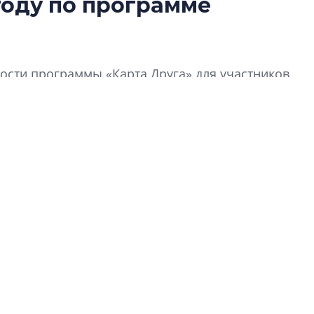
году по программе
Роман Корнышев
перемен в ЖК мо
даже электромо
сти программы «Карта Друга» для участников
Девелопер «Верти
перемен в ЖК мож
электромобиль
Карина Шальнова
«гибридом» — ка
рынок апарт-оте
Конкуренцию выиг
апарты, которые 
приблизятся к го
уровню сервиса, у
КЕЙПОРТ