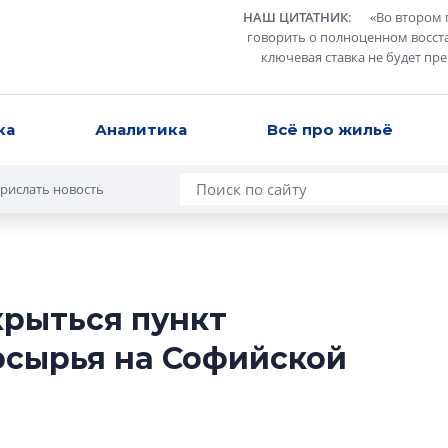
НАШ ЦИТАТНИК
:
«
Во втором 
говорить о полноценном восст
ключевая ставка не будет пр
ка
Аналитика
Всё про жильё
рислать новость
крыться пункт
Татьяна Бровкина
рсырья на Софийской
монотонной спал
деконструктиви
стать спасением
О границах новато