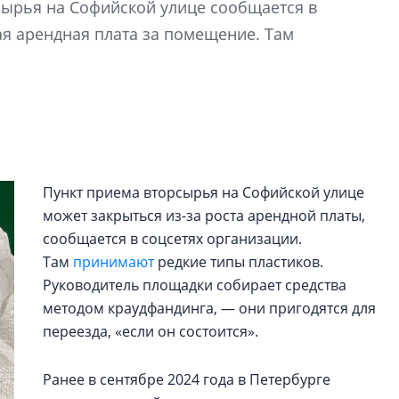
ырья на Софийской улице сообщается в
Петербурга, буду
районов и инжен
я арендная плата за помещение. Там
рассказали в ГК «
Сергей Софроно
дизайн проявляе
визуальной чист
Что важнее для с
жилого проекта: эс
Пункт приема вторсырья на Софийской улице
функциональност
может закрыться из-за роста арендной платы,
экономика проект
сообщается в соцсетях организации.
в ГК «ПСК»
Там
принимают
редкие типы пластиков.
Руководитель площадки собирает средства
методом краудфандинга, — они пригодятся для
переезда, «если он состоится».
Ранее в сентябре 2024 года в Петербурге