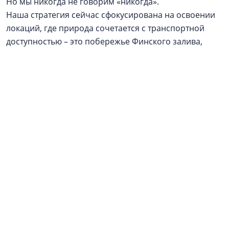
Но мы никогда не говорим «никогда».
Наша стратегия сейчас сфокусирована на освоении
локаций, где природа сочетается с транспортной
доступностью – это побережье Финского залива,
Всеволожский район. Однако если появится
нестандартный проект в перспективном регионе,
который впишется в нашу философию и будет
обеспечен надежным финансовым плечом, мы
готовы к такому стратегическому шагу.
Реклама / Рекламодатель: ООО АН «Алгоритм», ИНН
4706095315. Застройщики
ГК «Алгоритм»
: ЖК
«Алгоритм Квинта» - ООО СЗ «Алгоритм
Девелопмент», Курортные резиденции «Регалия» -
ООО СЗ «Алгоритм Солнечное» / Проектные
декларации на
наш.дом.рф