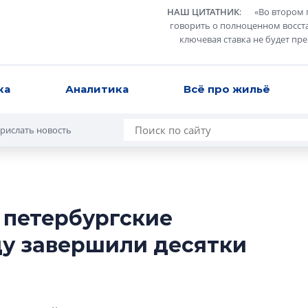
НАШ ЦИТАТНИК
:
«
Во втором 
говорить о полноценном восст
ключевая ставка не будет пр
ка
Аналитика
Всё про жильё
рислать новость
 петербургские
Татьяна Бровкина
ду завершили десятки
монотонной спал
деконструктиви
стать спасением
О границах новато