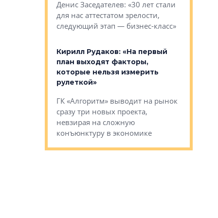
О малоэта
щем спальных
Денис Заседателев: «30 лет стали
класса «О
ерных ловушках
для нас аттестатом зрелости,
Мистолово
Глобал ЭМ»
следующий этап — бизнес-класс»
компании
в: «Хороший
Кирилл Рудаков: «На первый
тся в
план выходят факторы,
Александ
оте»
которые нельзя измерить
«Строите
рулеткой»
основ»
овременного
ГК «Алгоритм» выводит на рынок
Строитель
тетика,
сразу три новых проекта,
волнообра
ь или
невзирая на сложную
следует с
а, размышляют
конъюнктуру в экономике
Александ