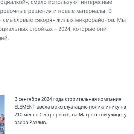
«социалкой», смело используют интересные
Петербурга, буду
районов и инжен
ировочные решения и новые материалы. В
рассказали в ГК «
 – смысловые «якоря» жилых микрорайонов. Мы
оциальных стройках – 2024, которые они
Сергей Софроно
ний.
дизайн проявляе
визуальной чист
Что важнее для с
жилого проекта: эс
функциональност
экономика проект
в ГК «ПСК»
В сентябре 2024 года строительная компания
ELEMENT ввела в эксплуатацию поликлинику на
210 мест в Сестрорецке, на Матросской улице, у
озера Разлив.