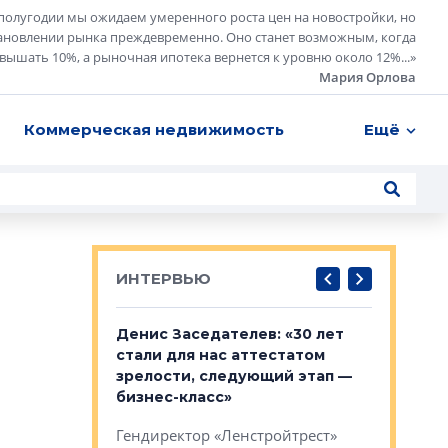
полугодии мы ожидаем умеренного роста цен на новостройки, но
ановлении рынка преждевременно. Оно станет возможным, когда
евышать 10%, а рыночная ипотека вернется к уровню около 12%...
»
Мария Орлова
Коммерческая недвижимость
Ещё
ИНТЕРВЬЮ
: «На
Денис Заседателев: «30 лет
Виталий 
ьной окраине
стали для нас аттестатом
спроса —
зм может
зрелости, следующий этап —
форматы,
»
бизнес-класс»
стереоти
застройк
рства в центре
Гендиректор «Ленстройтрест»