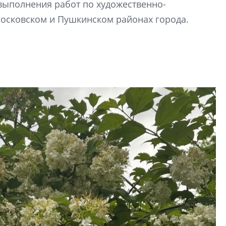
выполнения работ по художественно-
Петербурга, буду
районов и инжен
сковском и Пушкинском районах города.
рассказали в ГК «
Сергей Софроно
дизайн проявляе
визуальной чист
Что важнее для с
жилого проекта: эс
функциональност
экономика проект
в ГК «ПСК»