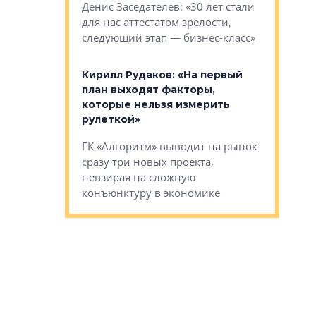
О малоэта
щем спальных
Денис Заседателев: «30 лет стали
класса «О
ерных ловушках
для нас аттестатом зрелости,
Мистолово
Глобал ЭМ»
следующий этап — бизнес-класс»
компании
в: «Хороший
Кирилл Рудаков: «На первый
тся в
план выходят факторы,
Александ
оте»
которые нельзя измерить
«Строите
рулеткой»
основ»
овременного
ГК «Алгоритм» выводит на рынок
Строитель
тетика,
сразу три новых проекта,
волнообра
ь или
невзирая на сложную
следует с
а, размышляют
конъюнктуру в экономике
Александ