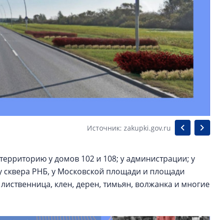
Источник: zakupki.gov.ru
ерриторию у домов 102 и 108; у администрации; у
 у сквера РНБ, у Московской площади и площади
иственница, клен, дерен, тимьян, волжанка и многие