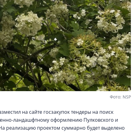
Фото: NSP
зместил на сайте госзакупок тендеры на поиск
венно-ландашфтному оформлению Пулковского и
 На реализацию проектом суммарно будет выделено