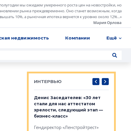
полугодии мы ожидаем умеренного роста цен на новостройки, но
ановлении рынка преждевременно. Оно станет возможным, когда
евышать 10%, а рыночная ипотека вернется к уровню около 12%...
»
Мария Орлова
ская недвижимость
Компании
Ещё
ИНТЕРВЬЮ
: «На
Денис Заседателев: «30 лет
Виталий 
ьной окраине
стали для нас аттестатом
спроса —
зм может
зрелости, следующий этап —
форматы,
»
бизнес-класс»
стереоти
застройк
рства в центре
Гендиректор «Ленстройтрест»