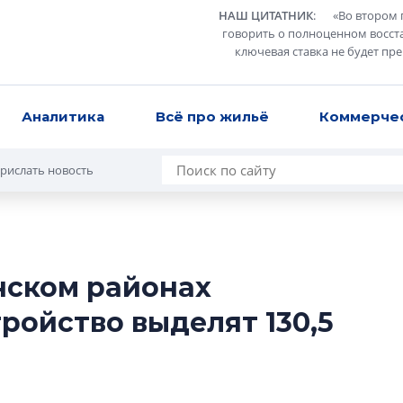
НАШ ЦИТАТНИК
:
«
Во втором 
говорить о полноценном восст
ключевая ставка не будет пр
Аналитика
Всё про жильё
Коммерче
рислать новость
нском районах
Татьяна Бровкина
ройство выделят 130,5
монотонной спал
деконструктиви
стать спасением
О границах новато