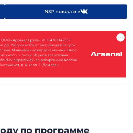
NSP новости в
году по программе