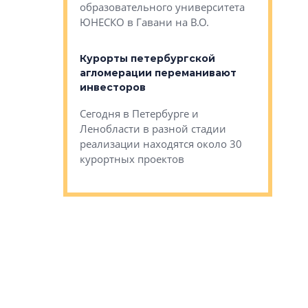
Император
образовательного университета
ртиры в домах
выжать ма
ЮНЕСКО в Гавани на В.О.
 постройки на
костей»
оящихся
Курорты петербургской
тиры в домах
агломерации переманивают
Каким бы
остройки на 9%
инвесторов
Ропса: в
ся
обещают 
Сегодня в Петербурге и
Руины Дом
Ленобласти в разной стадии
сгоревшем
реализации находятся около 30
наследия 
курортных проектов