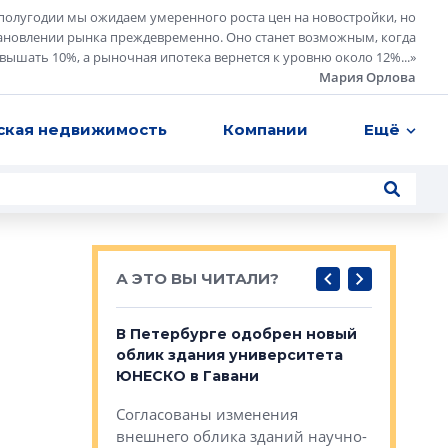
полугодии мы ожидаем умеренного роста цен на новостройки, но
ановлении рынка преждевременно. Оно станет возможным, когда
евышать 10%, а рыночная ипотека вернется к уровню около 12%...
»
Мария Орлова
ская недвижимость
Компании
Ещё
А ЭТО ВЫ ЧИТАЛИ?
о — антидот
В Петербурге одобрен новый
Собствен
панелей
облик здания университета
Императо
ЮНЕСКО в Гавани
как выжа
— антидот от
«старых 
Согласованы изменения
лей
Собственн
внешнего облика зданий научно-