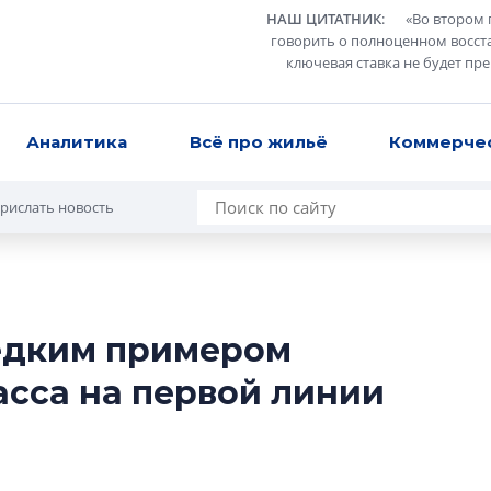
НАШ ЦИТАТНИК
:
«
Во втором 
говорить о полноценном восст
ключевая ставка не будет пр
Аналитика
Всё про жильё
Коммерче
рислать новость
редким примером
Усадьба Торосов
сса на первой линии
от эпохи фальш-
Усадьба Торосово 
эпохи фальш-пане