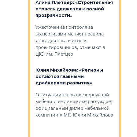
: «Поводом
Алина Плетцер: «Строительная
Елена Фе
жет быть
отрасль движется к полной
блок МФК
биль»
прозрачности»
экосисте
каль»: поводом
Ужесточение контроля за
Проектир
ет быть даже
экспертизами меняет правила
непрерыв
игры для заказчиков и
управлен
проектировщиков, отмечают в
поиска ко
ЦКЭ им. Плетцер
ГК «Глоба
: «Будущее за
к меняется
лей»
Юлия Михайлова: «Регионы
Алексей 
остаются главными
«Вертика
рают те
драйверами развития»
не новый
еще больше
стиничному
О ситуации на рынке корпусной
О том, по
верены в УК
мебели и ее динамике рассуждает
экспертиз
официальный дилер мебельной
преимущес
компании VIMIS Юлия Михайлова
гендирект
Алексей 