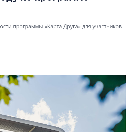
Роман Корнышев
перемен в ЖК мо
даже электромо
сти программы «Карта Друга» для участников
Девелопер «Верти
перемен в ЖК мож
электромобиль
Карина Шальнова
«гибридом» — ка
рынок апарт-оте
Конкуренцию выиг
апарты, которые 
приблизятся к го
уровню сервиса, у
КЕЙПОРТ