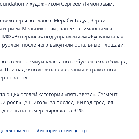
 Foundation и художником Сергеем Лимоновым.
евелоперы во главе с Мераби Тодуа, Верой
е Дмитрием Мельниковым, ранее занимавшимся
ЗПИФ «Эсперанса» под управлением «Рускапитала».
 рублей, после чего выкупили остальные площади.
тво отеля премиум-класса потребуется около 5 млрд
сти. При надёжном финансировании и грамотной
рно за год.
тающих отелей категории «пять звезд». Сегмент
й рост «ценников»: за последний год средняя
ходность на номер выросла на 31%.
девелопмент
#исторический центр