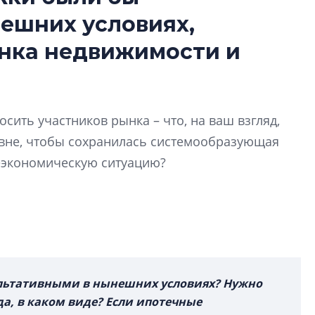
Усадьба Торосов
ешних условиях,
от эпохи фальш-
ынка недвижимости и
Усадьба Торосово 
эпохи фальш-пане
Центробанк: ква
2020-2026 годов
сить участников рынка – что, на ваш взгляд,
9% дешевле стр
овне, чтобы сохранилась системообразующая
Центробанк: квар
еэкономическую ситуацию?
2020-2026 годов п
дешевле строящих
льтативными в нынешних условиях? Нужно
да, в каком виде? Если ипотечные