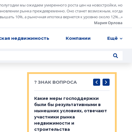
полугодии мы ожидаем умеренного роста цен на новостройки, но
ановлении рынка преждевременно. Оно станет возможным, когда
евышать 10%, а рыночная ипотека вернется к уровню около 12%...
»
Мария Орлова
ская недвижимость
Компании
Ещё
? ЗНАК ВОПРОСА
у первичкой и
Какие меры господдержки
Место об
то значит для
были бы результативными в
локации 
нынешних условиях, отвечают
пригород
участники рынка
выстрели
 первичкой и
недвижимости и
Своим мн
 значит для
строительства