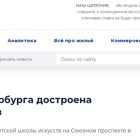
НАШ ЦИТАТНИК
:
«
Во втором 
говорить о полноценном восст
ключевая ставка не будет пр
Аналитика
Всё про жильё
Коммерче
рислать новость
рбурга достроена
Разрыв цен межд
в
вторичкой: что э
рынка?
Разрыв цен между
етской школы искусств на Союзном проспекте в
вторичкой: что это