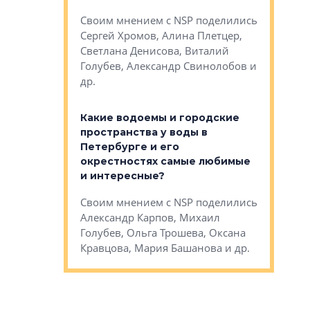
Яна Вирче
нием об этом
Своим мнением с NSP поделились
Денис Зас
 Трошева,
Сергей Хромов, Алина Плетцер,
Свинолобо
ко, Максим
Светлана Денисова, Виталий
и др.
енисова,
Голубев, Александр Свинолобов и
ев и другие
др.
Важно ли
апартам
востребованы
Какие водоемы и городские
Конститу
 компетенции
пространства у воды в
временно
мента и
Петербурге и его
Своим мн
окрестностях самые любимые
Раиль Му
NSP поделились
и интересные?
Кудинов, 
на, Анжелика
Своим мнением с NSP поделились
Карина Ш
ндр
Александр Карпов, Михаил
Дементьев
сандр Кравцов,
Голубев, Ольга Трошева, Оксана
др.
Кравцова, Мария Башанова и др.