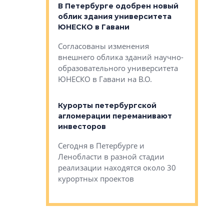
о — антидот
В Петербурге одобрен новый
Собствен
панелей
облик здания университета
Императо
ЮНЕСКО в Гавани
как выжа
— антидот от
«старых 
Согласованы изменения
лей
Собственн
внешнего облика зданий научно-
Император
образовательного университета
ртиры в домах
выжать ма
ЮНЕСКО в Гавани на В.О.
 постройки на
костей»
оящихся
Курорты петербургской
тиры в домах
агломерации переманивают
Каким бы
остройки на 9%
инвесторов
Ропса: в
ся
обещают 
Сегодня в Петербурге и
Руины Дом
Ленобласти в разной стадии
сгоревшем
реализации находятся около 30
наследия 
курортных проектов