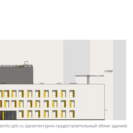
рынка? Своим мне
поделились Ольга
Екатерина Немчен
Жабин, Светлана Д
Константин Сторож
Какие наиболее 
специальности и
в сфере девелоп
строительства?
Своим мнением с 
Валентина Калини
Альшаева, Алекса
Свинолобов, Алек
Кирилл Кудинов и 
ainfo.spb.ru (архитектурно-градостроительный облик здания)