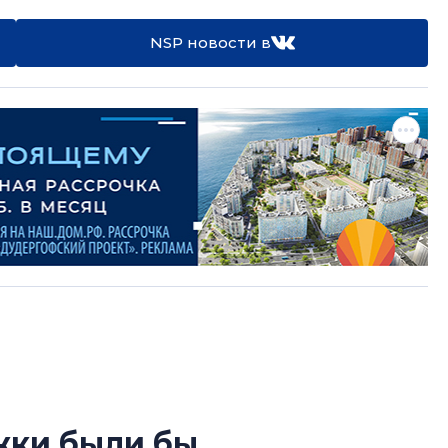
NSP новости в
жки были бы