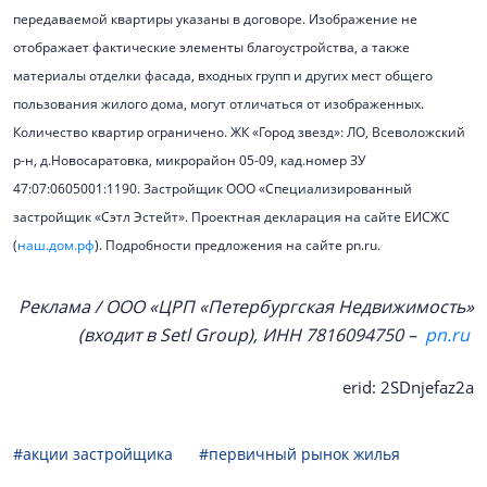
передаваемой квартиры указаны в договоре. Изображение не
отображает фактические элементы благоустройства, а также
материалы отделки фасада, входных групп и других мест общего
пользования жилого дома, могут отличаться от изображенных.
Количество квартир ограничено. ЖК «Город звезд»: ЛО, Всеволожский
р-н, д.Новосаратовка, микрорайон 05-09, кад.номер ЗУ
47:07:0605001:1190. Застройщик ООО «Специализированный
застройщик «Сэтл Эстейт». Проектная декларация на сайте ЕИСЖС
(
наш.дом.рф
). Подробности предложения на сайте pn.ru.
Реклама / ООО «ЦРП «Петербургская Недвижимость»
(входит в Setl Group), ИНН 7816094750 –
pn.ru
erid: 2SDnjefaz2a
#акции застройщика
#первичный рынок жилья