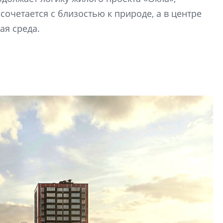
строить и жить по
сочетается с близостью к природе, а в центре
ая среда.
В Красногвардей
Петербурга появ
один центр сов
образования
В Красногвардейс
Петербурга появи
центр совмещенно