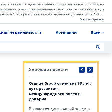
полугодии мы ожидаем умеренного роста цен на новостройки, но
ановлении рынка преждевременно. Оно станет возможным, когда
евышать 10%, а рыночная ипотека вернется к уровню около 12%...
»
Мария Орлова
ская недвижимость
Компании
Ещё
Хорошие новости
рге выбрали
Orange.Group отмечает 26 лет:
В Петерб
строителей
путь развития,
комплекс
международного роста и
тестовая
авершился
доверия
перерабо
рческого
В июле международный холдинг
В Петербу
ей «Нам песня