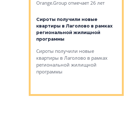
Orange.Group отмечает 26 лет
комплексе
могает»
тестовая 
органики
Сироты получили новые
ском районе
квартиры в Лаголово в рамках
ился еще
региональной жилищной
мещенного
Историч
программы
дом Рома
Ушково м
Сироты получили новые
ком районе
квартиры в Лаголово в рамках
Историче
лся еще один
региональной жилищной
Романова 
го образования
программы
взять под