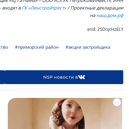
щик «IQ Гатчина» – ООО «СЗ УК ПетроКомИнвест», ИНН
 входят в
ГК «Ленстройтрест»
/ Проектные декларации
на
наш.дом.рф
erid: 2SDnjcHzELY
ство
#приморский район
#акции застройщика
NSP новости в