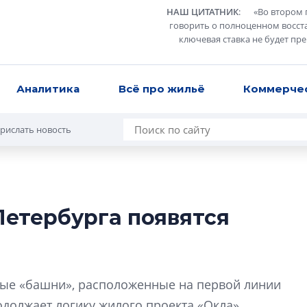
НАШ ЦИТАТНИК
:
«
Во втором 
говорить о полноценном восст
ключевая ставка не будет пр
Аналитика
Всё про жильё
Коммерче
рислать новость
етербурга появятся
В Санкт-Петербу
лучших поющих 
Гала-концертом з
ые «башни», расположенные на первой линии
девятый сезон тво
конкурса строител
должает логику жилого проекта «Окла»,