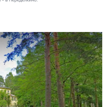
функциональност
экономика проект
в ГК «ПСК»
Александр Свино
используем опыт
– другая компани
О потенциале «сер
технологиях и ко
культуре рассказы
гендиректор STAVN
Свинолобов