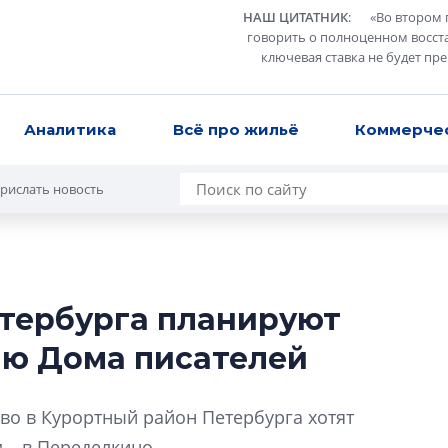
НАШ ЦИТАТНИК
:
«
Во втором 
говорить о полноценном восст
ключевая ставка не будет пр
Аналитика
Всё про жильё
Коммерче
рислать новость
етербурга планируют
Сергей Софроно
ию Дома писателей
дизайн проявляе
визуальной чист
Что важнее для с
во в Курортный район Петербурга хотят
жилого проекта: эс
 – в Переделкино.