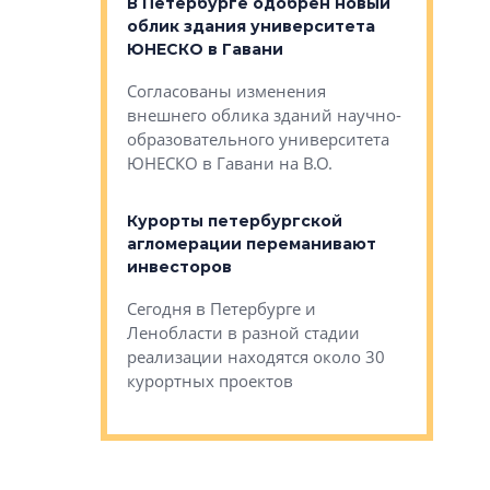
о — антидот
В Петербурге одобрен новый
Собствен
панелей
облик здания университета
Императо
ЮНЕСКО в Гавани
как выжа
— антидот от
«старых 
Согласованы изменения
лей
Собственн
внешнего облика зданий научно-
Император
образовательного университета
ртиры в домах
выжать ма
ЮНЕСКО в Гавани на В.О.
 постройки на
костей»
оящихся
Курорты петербургской
тиры в домах
агломерации переманивают
Каким бы
остройки на 9%
инвесторов
Ропса: в
ся
обещают 
Сегодня в Петербурге и
Руины Дом
Ленобласти в разной стадии
сгоревшем
реализации находятся около 30
наследия 
курортных проектов