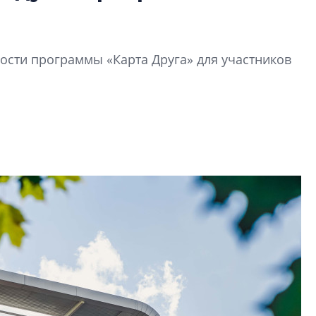
Усадьба Торосов
от эпохи фальш-
Усадьба Торосово 
сти программы «Карта Друга» для участников
эпохи фальш-пане
Центробанк: ква
2020-2026 годов
9% дешевле стр
Центробанк: квар
2020-2026 годов п
дешевле строящих