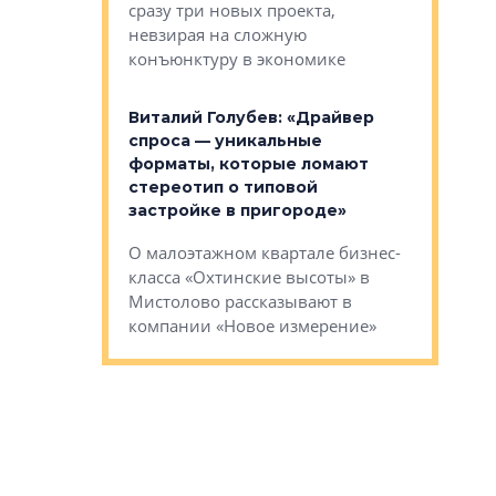
сразу три новых проекта,
ь или
следует с
невзирая на сложную
а, размышляют
Александ
конъюнктуру в экономике
Евгений 
Виталий Голубев: «Драйвер
это не пр
лобов: «Мы
спроса — уникальные
понятные
 Bonava, но мы
форматы, которые ломают
я»
Каким бу
стереотип о типовой
ого пояса»,
Леноблас
застройке в пригороде»
рпоративной
рассказыв
О малоэтажном квартале бизнес-
вает
региона Е
класса «Охтинские высоты» в
I Александр
Мистолово рассказывают в
компании «Новое измерение»