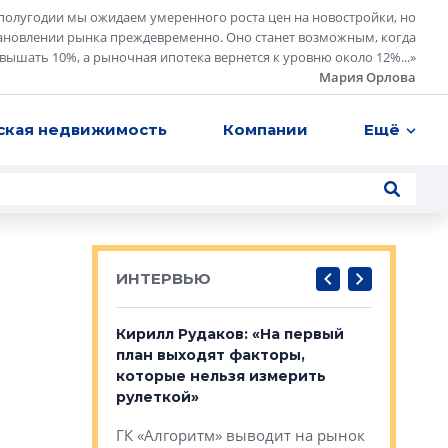
полугодии мы ожидаем умеренного роста цен на новостройки, но
ановлении рынка преждевременно. Оно станет возможным, когда
евышать 10%, а рыночная ипотека вернется к уровню около 12%...
»
Мария Орлова
ская недвижимость
Компании
Ещё
ИНТЕРВЬЮ
в: «Хороший
Кирилл Рудаков: «На первый
Александ
тся в
план выходят факторы,
«Строите
оте»
которые нельзя измерить
основ»
рулеткой»
овременного
Строитель
ГК «Алгоритм» выводит на рынок
тетика,
волнообра