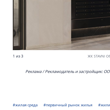
1 из 3
ЖК STAVNI О
Реклама / Рекламодатель и застройщик: ОО
#жилая среда
#первичный рынок жилья
#жили