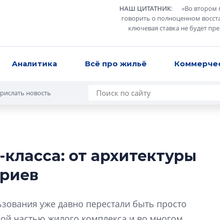
НАШ ЦИТАТНИК
:
«
Во втором 
говорить о полноценном восст
ключевая ставка не будет пр
Аналитика
Всё про жильё
Коммерче
рислать новость
-класса: от архитектуры
Разрыв цен межд
ариев
вторичкой: что э
рынка?
ьзования уже давно перестали быть просто
Разрыв цен между
вторичкой: что это
ой частью жилого комплекса и во многом