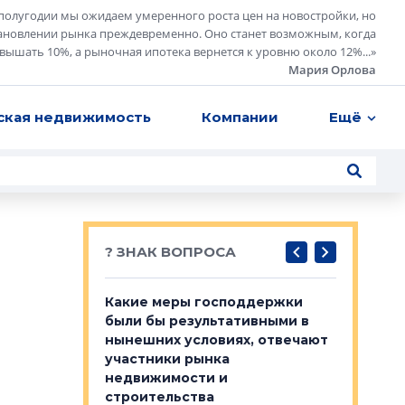
полугодии мы ожидаем умеренного роста цен на новостройки, но
ановлении рынка преждевременно. Оно станет возможным, когда
евышать 10%, а рыночная ипотека вернется к уровню около 12%...
»
Мария Орлова
ская недвижимость
Компании
Ещё
? ЗНАК ВОПРОСА
у первичкой и
Какие меры господдержки
Место об
то значит для
были бы результативными в
локации 
нынешних условиях, отвечают
пригород
участники рынка
выстрели
 первичкой и
недвижимости и
Своим мн
 значит для
строительства