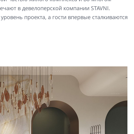
рынка? Своим мне
мечают в девелоперской компании STAVNI.
поделились Ольга
Екатерина Немчен
уровень проекта, а гости впервые сталкиваются
Жабин, Светлана Д
Константин Сторож
Какие наиболее 
специальности и
в сфере девелоп
строительства?
Своим мнением с 
Валентина Калини
Альшаева, Алекса
Свинолобов, Алек
Кирилл Кудинов и 