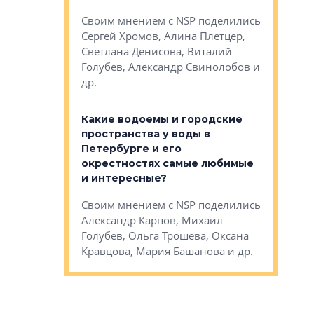
Яна Вирче
нием об этом
Своим мнением с NSP поделились
Денис Зас
 Трошева,
Сергей Хромов, Алина Плетцер,
Свинолобо
ко, Максим
Светлана Денисова, Виталий
и др.
енисова,
Голубев, Александр Свинолобов и
ев и другие
др.
Важно ли
апартам
востребованы
Какие водоемы и городские
Конститу
 компетенции
пространства у воды в
временно
мента и
Петербурге и его
Своим мн
окрестностях самые любимые
Раиль Му
NSP поделились
и интересные?
Кудинов, 
на, Анжелика
Своим мнением с NSP поделились
Карина Ш
ндр
Александр Карпов, Михаил
Дементьев
сандр Кравцов,
Голубев, Ольга Трошева, Оксана
др.
Кравцова, Мария Башанова и др.