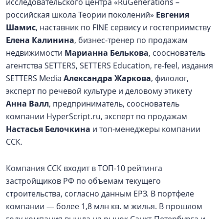
исследовательского центра «RuGenerations –
российская школа Теории поколений»
Евгения
Шамис
, наставник по FINE сервису и гостеприимству
Елена Калинина
, бизнес-тренер по продажам
недвижимости
Марианна Белькова
, сооснователь
агентства SETTERS, SETTERS Education, re-feel, издания
SETTERS Media
Александра Жаркова
, филолог,
эксперт по речевой культуре и деловому этикету
Анна Валл
, предприниматель, сооснователь
компании HyperScript.ru, эксперт по продажам
Настасья Белочкина
и топ-менеджеры компании
ССК.
Компания ССК входит в ТОП-10 рейтинга
застройщиков РФ по объемам текущего
строительства, согласно данным ЕРЗ. В портфеле
компании — более 1,8 млн кв. м жилья. В прошлом
году компания вышла на рынок Санкт-Петербурга и