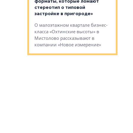
форматы, которые ломают
я»
Каким бу
стереотип о типовой
ого пояса»,
Леноблас
застройке в пригороде»
рпоративной
рассказыв
О малоэтажном квартале бизнес-
вает
региона Е
класса «Охтинские высоты» в
I Александр
Мистолово рассказывают в
компании «Новое измерение»