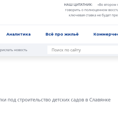
НАШ ЦИТАТНИК
:
«
Во втором 
говорить о полноценном восст
ключевая ставка не будет пр
Аналитика
Всё про жильё
Коммерче
рислать новость
Усадьба Торосов
от эпохи фальш-
и под строительство детских садов в Славянке
Усадьба Торосово 
эпохи фальш-пане