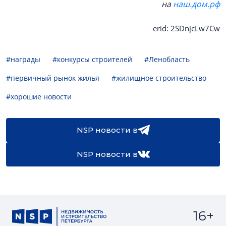
на
наш.дом.рф
erid: 2SDnjcLw7Cw
#награды
#конкурсы строителей
#Ленобласть
#первичный рынок жилья
#жилищное строительство
#хорошие новости
NSP новости в
NSP новости в
16+