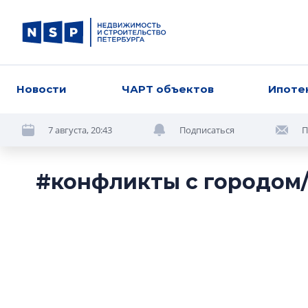
Новости
ЧАРТ объектов
Ипоте
7 августа, 20:43
Подписаться
П
#конфликты с городом