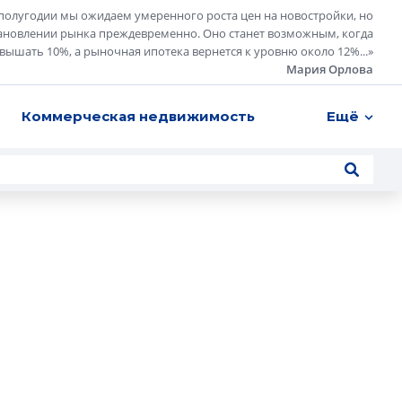
полугодии мы ожидаем умеренного роста цен на новостройки, но
ановлении рынка преждевременно. Оно станет возможным, когда
евышать 10%, а рыночная ипотека вернется к уровню около 12%...
»
Мария Орлова
Коммерческая недвижимость
Ещё