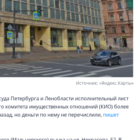
Источник: «Яндекс.Карты»
суда Петербурга и Ленобласти исполнительный лист
кого комитета имущественных отношений (КИО) более
назад, но деньги по нему не перечислили,
пишет
го (Мальцевского) рынка на ул. Некрасова, 52. В