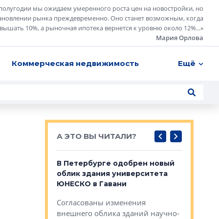
полугодии мы ожидаем умеренного роста цен на новостройки, но
ановлении рынка преждевременно. Оно станет возможным, когда
евышать 10%, а рыночная ипотека вернется к уровню около 12%...
»
Мария Орлова
Коммерческая недвижимость
Ещё
А ЭТО ВЫ ЧИТАЛИ?
о — антидот
В Петербурге одобрен новый
Собствен
панелей
облик здания университета
Императо
ЮНЕСКО в Гавани
как выжа
— антидот от
«старых 
Согласованы изменения
лей
Собственн
внешнего облика зданий научно-