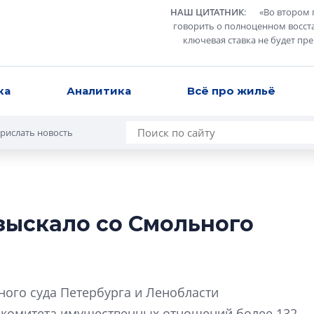
НАШ ЦИТАТНИК
:
«
Во втором 
говорить о полноценном восст
ключевая ставка не будет пр
ка
Аналитика
Всё про жильё
рислать новость
зыскало со Смольного
Усадьба Торосов
от эпохи фальш-
Усадьба Торосово 
ного суда Петербурга и Ленобласти
эпохи фальш-пане
с комитета имущественных отношений более 132