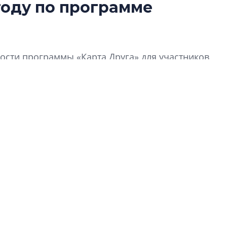
году по программе
Татьяна Бровкина
монотонной спал
деконструктиви
стать спасением
сти программы «Карта Друга» для участников
О границах новато
Петербурга, буду
районов и инжен
рассказали в ГК «
Сергей Софроно
дизайн проявляе
визуальной чист
Что важнее для с
жилого проекта: эс
функциональност
экономика проект
в ГК «ПСК»