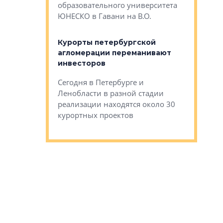
Император
образовательного университета
ртиры в домах
выжать ма
ЮНЕСКО в Гавани на В.О.
 постройки на
костей»
оящихся
Курорты петербургской
тиры в домах
агломерации переманивают
Каким бы
остройки на 9%
инвесторов
Ропса: в
ся
обещают 
Сегодня в Петербурге и
Руины Дом
Ленобласти в разной стадии
сгоревшем
реализации находятся около 30
наследия 
курортных проектов