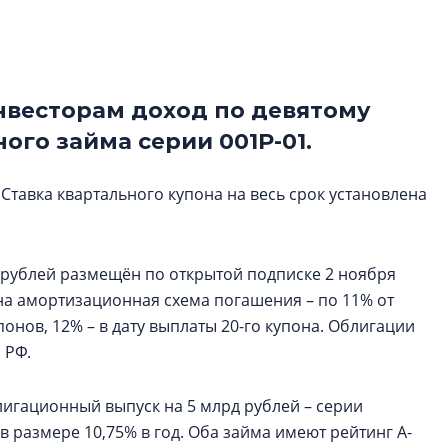
Центробанк: ква
2020-2026 годов
9% дешевле стр
Центробанк: квар
весторам доход по девятому
2020-2026 годов п
го займа серии 001Р-01.
дешевле строящих
Ставка квартального купона на весь срок установлена
 рублей размещён по открытой подписке 2 ноября
ена амортизационная схема погашения – по 11% от
онов, 12% – в дату выплаты 20-го купона. Облигации
 РФ.
лигационный выпуск на 5 млрд рублей – серии
в размере 10,75% в год. Оба займа имеют рейтинг A-