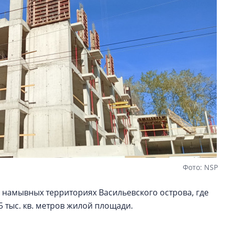
функциональност
экономика проект
в ГК «ПСК»
Фото: NSP
 намывных территориях Васильевского острова, где
5 тыс. кв. метров жилой площади.