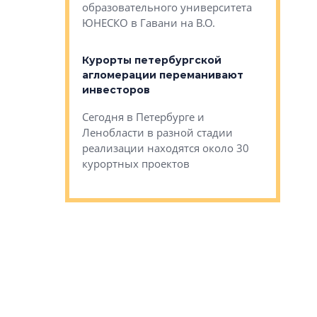
Император
образовательного университета
ртиры в домах
выжать ма
ЮНЕСКО в Гавани на В.О.
 постройки на
костей»
оящихся
Курорты петербургской
тиры в домах
агломерации переманивают
Каким бы
остройки на 9%
инвесторов
Ропса: в
ся
обещают 
Сегодня в Петербурге и
Руины Дом
Ленобласти в разной стадии
сгоревшем
реализации находятся около 30
наследия 
курортных проектов