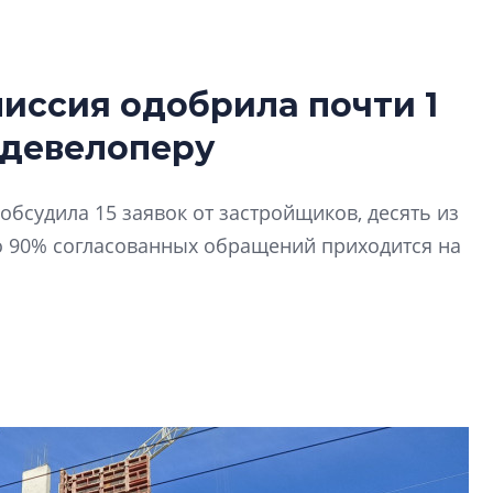
иссия одобрила почти 1
Татьяна Бровкина
 девелоперу
монотонной спал
деконструктиви
стать спасением
обсудила 15 заявок от застройщиков, десять из
О границах новато
о 90% согласованных обращений приходится на
Петербурга, буду
районов и инжен
рассказали в ГК «
Сергей Софроно
дизайн проявляе
визуальной чист
Что важнее для с
жилого проекта: эс