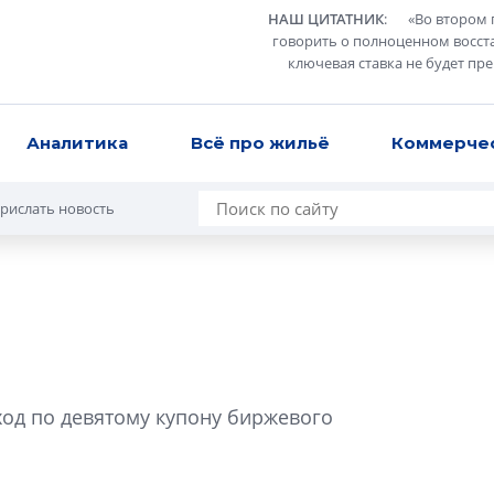
НАШ ЦИТАТНИК
:
«
Во втором 
говорить о полноценном восст
ключевая ставка не будет пр
Аналитика
Всё про жильё
Коммерче
рислать новость
Усадьба Торосов
от эпохи фальш-
ход по девятому купону биржевого
Усадьба Торосово 
эпохи фальш-пане