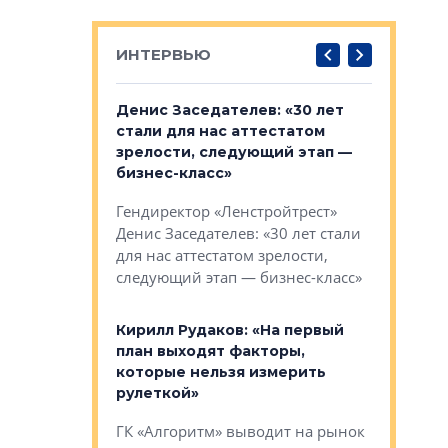
ИНТЕРВЬЮ
: «На
Денис Заседателев: «30 лет
Виталий 
ьной окраине
стали для нас аттестатом
спроса —
зм может
зрелости, следующий этап —
форматы,
»
бизнес-класс»
стереоти
застройк
рства в центре
Гендиректор «Ленстройтрест»
О малоэта
щем спальных
Денис Заседателев: «30 лет стали
класса «О
ерных ловушках
для нас аттестатом зрелости,
Мистолово
Глобал ЭМ»
следующий этап — бизнес-класс»
компании
в: «Хороший
Кирилл Рудаков: «На первый
тся в
план выходят факторы,
Александ
оте»
которые нельзя измерить
«Строите
рулеткой»
основ»
овременного
ГК «Алгоритм» выводит на рынок
Строитель
тетика,