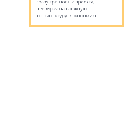
сразу три новых проекта,
волнообра
ь или
невзирая на сложную
следует с
а, размышляют
конъюнктуру в экономике
Александ