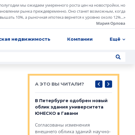
полугодии мы ожидаем умеренного роста цен на новостройки, но
ановлении рынка преждевременно. Оно станет возможным, когда
евышать 10%, а рыночная ипотека вернется к уровню около 12%...
»
Мария Орлова
ская недвижимость
Компании
Ещё
А ЭТО ВЫ ЧИТАЛИ?
о — антидот
В Петербурге одобрен новый
Собствен
панелей
облик здания университета
Императо
ЮНЕСКО в Гавани
как выжа
— антидот от
«старых 
Согласованы изменения
лей
Собственн
внешнего облика зданий научно-