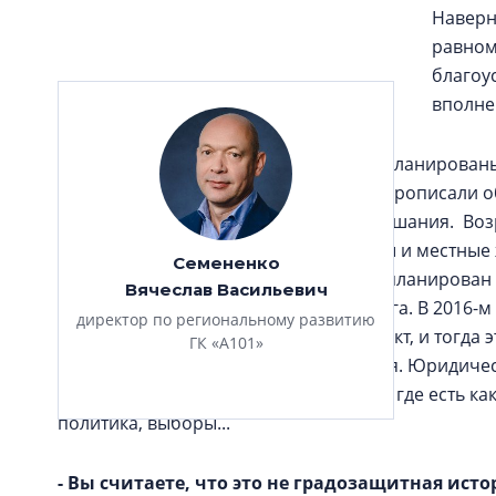
Наверн
равном
благоу
вполне
Конкретно на нашем участке были запланированы 
проект планировки, где для участков прописали 
утвердили, прошли общественные слушания. Возр
проект, я знал, что там тяжелые грунты и местные 
Семененко
перевел соседний участок, где был запланирован 
Вячеслав Васильевич
здесь может быть выделено более 12 га. В 2016-м
директор по региональному развитию
стратегический инвестиционный проект, и тогда э
ГК «А101»
этапа, где мы бы допустили нарушения. Юридичес
опытный человек, я бы не пошел туда, где есть к
политика, выборы...
- Вы считаете, что это не градозащитная исто