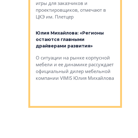
игры для заказчиков и
управлен
проектировщиков, отмечают в
поиска ко
ЦКЭ им. Плетцер
ГК «Глоба
: «Будущее за
к меняется
лей»
Юлия Михайлова: «Регионы
Алексей 
остаются главными
«Вертика
рают те
драйверами развития»
не новый
еще больше
стиничному
О ситуации на рынке корпусной
О том, по
верены в УК
мебели и ее динамике рассуждает
экспертиз
официальный дилер мебельной
преимущес
компании VIMIS Юлия Михайлова
гендирект
Алексей 