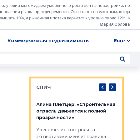
полугодии мы ожидаем умеренного роста цен на новостройки, но
ановлении рынка преждевременно. Оно станет возможным, когда
евышать 10%, а рыночная ипотека вернется к уровню около 12%...
»
Мария Орлова
Коммерческая недвижимость
Ещё
СПИЧ
: «Поводом
Алина Плетцер: «Строительная
Елена Фе
жет быть
отрасль движется к полной
блок МФК
биль»
прозрачности»
экосисте
каль»: поводом
Ужесточение контроля за
Проектир
ет быть даже
экспертизами меняет правила
непрерыв