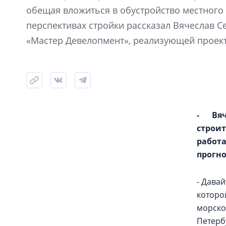
обещая вложиться в обустройство местного
перспективах стройки рассказал Вячеслав С
«Мастер Девелопмент», реализующей проект
- Вя
строи
рабо
прогн
- Дава
которо
морско
Петерб