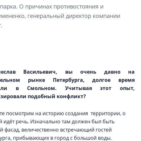
электромобиль
 парка. О причинах противостояния и
емененко, генеральный ди⁠ректор компании
Карина Шальнова
.
«гибридом» — ка
рынок апарт-оте
Конкуренцию выиг
апарты, которые 
приблизятся к го
уровню сервиса, у
чеслав Васильевич, вы очень давно на
КЕЙПОРТ
тельном рынке Петербурга, долгое время
тали в Смольном. Учитывая этот опыт,
озировали подобный конфликт?
йте посмотрим на историю создания территории, о
й идёт речь. Изначально там должен был быть
й фасад, величественно встречающий гостей
урга, прибывающих в город с большой воды.