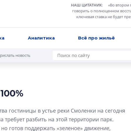
НАШ ЦИТАТНИК
:
«
Во втором 
говорить о полноценном восст
ключевая ставка не будет пр
ка
Аналитика
Всё про жильё
рислать новость
 100%
Роман Корнышев
перемен в ЖК мо
ва гостиницы в устье реки Смоленки на сегодня
даже электромо
а требует разбить на этой территории парк.
Девелопер «Верти
 но готов поддержать «зеленое» движение,
перемен в ЖК мож