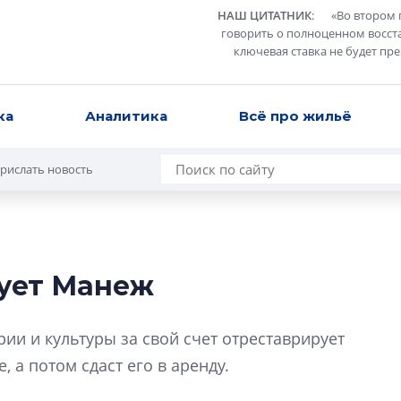
НАШ ЦИТАТНИК
:
«
Во втором 
говорить о полноценном восст
ключевая ставка не будет пр
ка
Аналитика
Всё про жильё
рислать новость
рует Манеж
Роман Корнышев
перемен в ЖК мо
ии и культуры за свой счет отреставрирует
даже электромо
а потом сдаст его в аренду.
Девелопер «Верти
перемен в ЖК мож