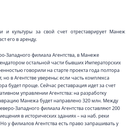
электромобиль
Карина Шальнова
«гибридом» — ка
рынок апарт-оте
и и культуры за свой счет отреставрирует Манеж
т его в аренду.
Конкуренцию выиг
апарты, которые 
ро-Западного филиала Агентства, в Манеже
приблизятся к го
уровню сервиса, у
арендатором остальной части бывших Императорских
КЕЙПОРТ
енностью говорили на старте проекта года полтора
, но в Агентстве уверены: если часть комплекса
ра будет проще. Сейчас реставрация идет за счет
ативном управлении Агентства: на разработку
таврацию Манежа будет направлено 320 млн. Между
еверо-Западного филиала Агентства составляют 200
мещения в исторических зданиях – на наб. реки
 Но у филиалов Агентства есть право запрашивать у