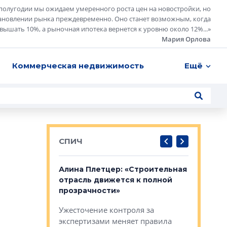
полугодии мы ожидаем умеренного роста цен на новостройки, но
ановлении рынка преждевременно. Оно станет возможным, когда
евышать 10%, а рыночная ипотека вернется к уровню около 12%...
»
Мария Орлова
Коммерческая недвижимость
Ещё
СПИЧ
: «Поводом
Алина Плетцер: «Строительная
Елена Фе
жет быть
отрасль движется к полной
блок МФК
биль»
прозрачности»
экосисте
каль»: поводом
Ужесточение контроля за
Проектир
ет быть даже
экспертизами меняет правила
непрерыв