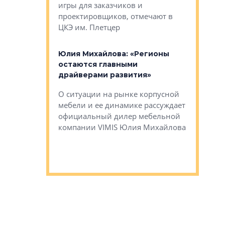
игры для заказчиков и
управлен
проектировщиков, отмечают в
поиска ко
ЦКЭ им. Плетцер
ГК «Глоба
: «Будущее за
к меняется
лей»
Юлия Михайлова: «Регионы
Алексей 
остаются главными
«Вертика
рают те
драйверами развития»
не новый
еще больше
стиничному
О ситуации на рынке корпусной
О том, по
верены в УК
мебели и ее динамике рассуждает
экспертиз
официальный дилер мебельной
преимущес
компании VIMIS Юлия Михайлова
гендирект
Алексей 