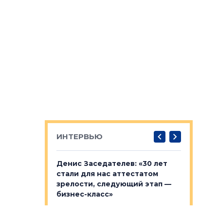
ИНТЕРВЬЮ
: «На
Денис Заседателев: «30 лет
Виталий 
ьной окраине
стали для нас аттестатом
спроса —
зм может
зрелости, следующий этап —
форматы,
»
бизнес-класс»
стереоти
застройк
рства в центре
Гендиректор «Ленстройтрест»