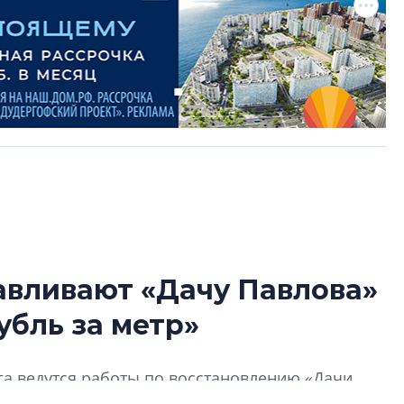
авливают «Дачу Павлова»
Татьяна Бровкина
убль за метр»
монотонной спал
деконструктиви
стать спасением
га ведутся работы по восстановлению «Дачи
О границах новато