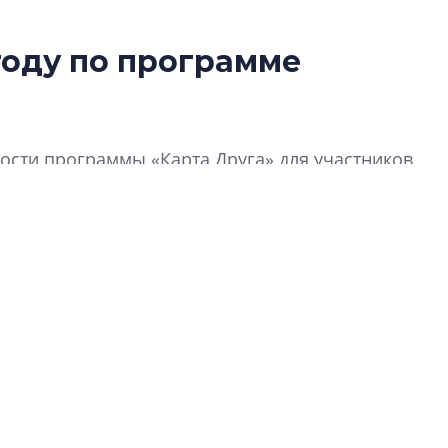
году по программе
Разрыв цен межд
вторичкой: что э
рынка?
сти программы «Карта Друга» для участников
Разрыв цен между
вторичкой: что это
рынка? Своим мне
поделились Ольга
Екатерина Немчен
Жабин, Светлана Д
Константин Сторож
Какие наиболее 
специальности и
в сфере девелоп
строительства?
Своим мнением с 