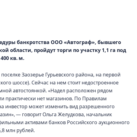
электромобиль
Карина Шальнова
«гибридом» — ка
рынок апарт-оте
оцедуры банкротства ООО «Автограф», бывшего
Конкуренцию выиг
 области, пройдут торги по участку 1,1 га под
апарты, которые 
приблизятся к го
00 кв. м.
уровню сервиса, у
КЕЙПОРТ
 поселке Заозерье Гурьевского района, на первой
кого шоссе). Сейчас на нем стоит недостроенное
емной автостоянкой. «Надел расположен рядом
и практически нет магазинов. По Правилам
на инвестор может изменить вид разрешенного
азин», — говорит Ольга Желудкова, начальник
фильными активами банков Российского аукционного
,8 млн рублей.