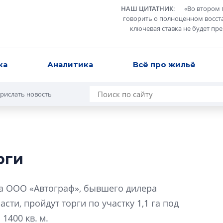
НАШ ЦИТАТНИК
:
«
Во втором 
говорить о полноценном восст
ключевая ставка не будет пр
ка
Аналитика
Всё про жильё
рислать новость
оги
Роман Корнышев
перемен в ЖК мо
ва ООО «Автограф», бывшего дилера
даже электромо
ти, пройдут торги по участку 1,1 га под
Девелопер «Верти
1400 кв. м.
перемен в ЖК мож