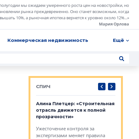
полугодии мы ожидаем умеренного роста цен на новостройки, но
ановлении рынка преждевременно. Оно станет возможным, когда
евышать 10%, а рыночная ипотека вернется к уровню около 12%...
»
Мария Орлова
Коммерческая недвижимость
Ещё
СПИЧ
: «Поводом
Алина Плетцер: «Строительная
Елена Фе
жет быть
отрасль движется к полной
блок МФК
биль»
прозрачности»
экосисте
каль»: поводом
Ужесточение контроля за
Проектир
ет быть даже
экспертизами меняет правила
непрерыв