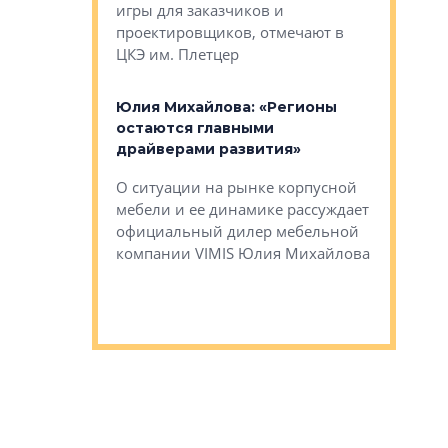
игры для заказчиков и
управлен
проектировщиков, отмечают в
поиска ко
ЦКЭ им. Плетцер
ГК «Глоба
: «Будущее за
к меняется
лей»
Юлия Михайлова: «Регионы
Алексей 
остаются главными
«Вертика
рают те
драйверами развития»
не новый
еще больше
стиничному
О ситуации на рынке корпусной
О том, по
верены в УК
мебели и ее динамике рассуждает
экспертиз
официальный дилер мебельной
преимущес
компании VIMIS Юлия Михайлова
гендирект
Алексей 