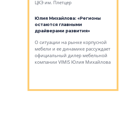
ЦКЭ им. Плетцер
ГК «Глоба
: «Будущее за
к меняется
лей»
Юлия Михайлова: «Регионы
Алексей 
остаются главными
«Вертика
рают те
драйверами развития»
не новый
еще больше
стиничному
О ситуации на рынке корпусной
О том, по
верены в УК
мебели и ее динамике рассуждает
экспертиз
официальный дилер мебельной
преимущес
компании VIMIS Юлия Михайлова
гендирект
Алексей 