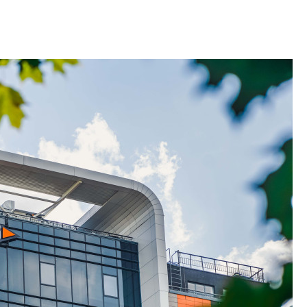
Карина Шальнова
«гибридом» — ка
рынок апарт-оте
Конкуренцию выиг
апарты, которые 
приблизятся к го
уровню сервиса, у
КЕЙПОРТ