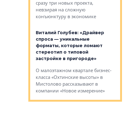
сразу три новых проекта,
ь или
следует с
невзирая на сложную
а, размышляют
Александ
конъюнктуру в экономике
Евгений 
Виталий Голубев: «Драйвер
это не пр
лобов: «Мы
спроса — уникальные
понятные
 Bonava, но мы
форматы, которые ломают
я»
Каким бу
стереотип о типовой
ого пояса»,
Леноблас
застройке в пригороде»
рпоративной
рассказыв
О малоэтажном квартале бизнес-
вает
региона Е
класса «Охтинские высоты» в
I Александр
Мистолово рассказывают в
компании «Новое измерение»