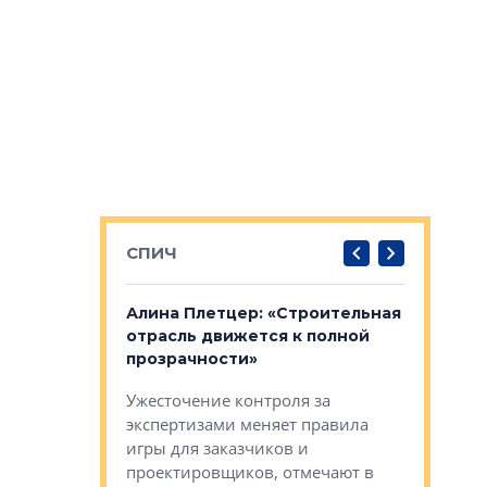
СПИЧ
: «Поводом
Алина Плетцер: «Строительная
Елена Фе
жет быть
отрасль движется к полной
блок МФК
биль»
прозрачности»
экосисте
каль»: поводом
Ужесточение контроля за
Проектир
ет быть даже
экспертизами меняет правила
непрерыв
игры для заказчиков и
управлен
проектировщиков, отмечают в
поиска ко