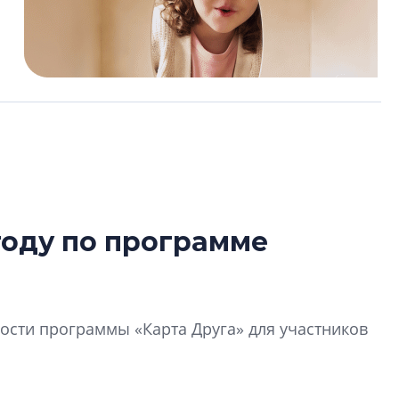
году по программе
Роман Корнышев
перемен в ЖК мо
даже электромо
сти программы «Карта Друга» для участников
Девелопер «Верти
перемен в ЖК мож
электромобиль