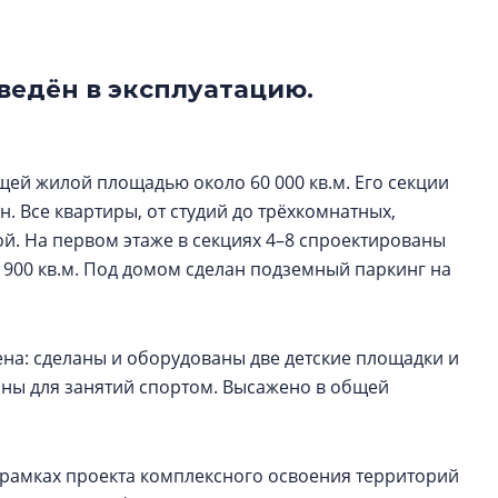
функциональност
экономика проект
в ГК «ПСК»
ведён в эксплуатацию.
Александр Свино
используем опыт
– другая компани
ей жилой площадью около 60 000 кв.м. Его секции
О потенциале «сер
. Все квартиры, от студий до трёхкомнатных,
технологиях и ко
й. На первом этаже в секциях 4–8 спроектированы
культуре рассказы
00 кв.м. Под домом сделан подземный паркинг на
гендиректор STAVN
Свинолобов
на: сделаны и оборудованы две детские площадки и
зоны для занятий спортом. Высажено в общей
 рамках проекта комплексного освоения территорий