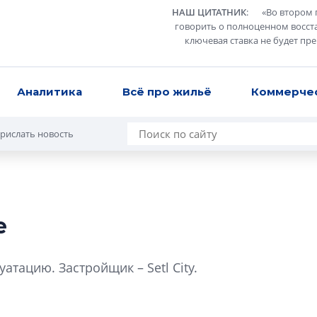
НАШ ЦИТАТНИК
:
«
Во втором 
говорить о полноценном восст
ключевая ставка не будет пр
Аналитика
Всё про жильё
Коммерче
рислать новость
е
Сергей Софроно
дизайн проявляе
атацию. Застройщик – Setl City.
визуальной чист
Что важнее для с
жилого проекта: эс