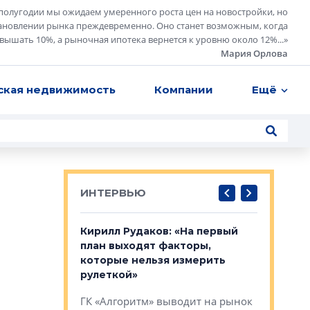
полугодии мы ожидаем умеренного роста цен на новостройки, но
ановлении рынка преждевременно. Оно станет возможным, когда
евышать 10%, а рыночная ипотека вернется к уровню около 12%...
»
Мария Орлова
ская недвижимость
Компании
Ещё
ИНТЕРВЬЮ
в: «Хороший
Кирилл Рудаков: «На первый
Александ
тся в
план выходят факторы,
«Строите
оте»
которые нельзя измерить
основ»
рулеткой»
овременного
Строитель
ГК «Алгоритм» выводит на рынок
тетика,
волнообра