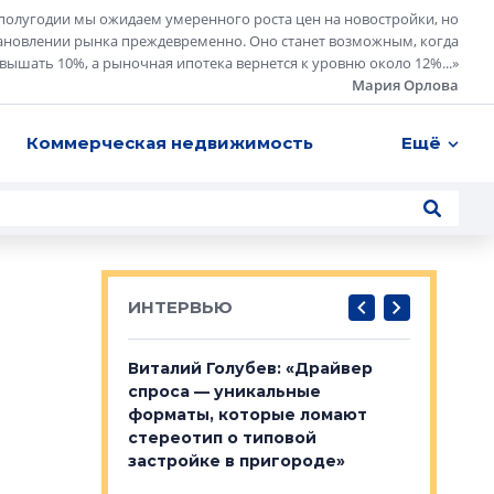
полугодии мы ожидаем умеренного роста цен на новостройки, но
ановлении рынка преждевременно. Оно станет возможным, когда
евышать 10%, а рыночная ипотека вернется к уровню около 12%...
»
Мария Орлова
Коммерческая недвижимость
Ещё
ИНТЕРВЬЮ
лобов: «Мы
Виталий Голубев: «Драйвер
Евгений 
 Bonava, но мы
спроса — уникальные
это не пр
я»
форматы, которые ломают
понятные
стереотип о типовой
ого пояса»,
Каким бу
застройке в пригороде»
рпоративной
Леноблас