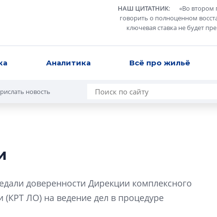
НАШ ЦИТАТНИК
:
«
Во втором 
говорить о полноценном восст
ключевая ставка не будет пр
ка
Аналитика
Всё про жильё
рислать новость
и
Александр Свино
используем опыт
едали доверенности Дирекции комплексного
– другая компани
 (КРТ ЛО) на ведение дел в процедуре
О потенциале «сер
технологиях и ко