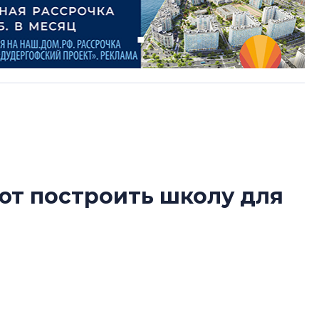
ют построить школу для
Разрыв цен межд
вторичкой: что э
рынка?
Разрыв цен между
ь школу вместо магазина в новостройках
вторичкой: что это
рынка? Своим мне
поделились Ольга