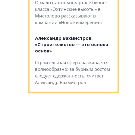
О малоэтажном квартале бизнес-
вает
рассказыв
класса «Охтинские высоты» в
I Александр
региона Е
Мистолово рассказывают в
компании «Новое измерение»
Александ
«Выжива
 «Мы не
Александр Вахмистров:
правильн
афию, а
«Строительство — это основа
м проекты»
Сегмент с
основ»
пер
переживае
Строительная сфера развивается
проекты,
в этих ус
волнообразно: за бурным ростом
еральным
управляющ
следует сдержанность, считает
l Арсением
Well
Александр Вахмистров