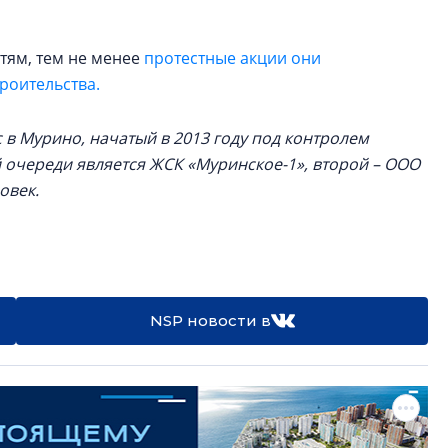
стям, тем не менее
протестные акции они
роительства.
в Мурино, начатый в 2013 году под контролем
очереди является ЖСК «Муринское-1», второй – ООО
овек.
NSP новости в