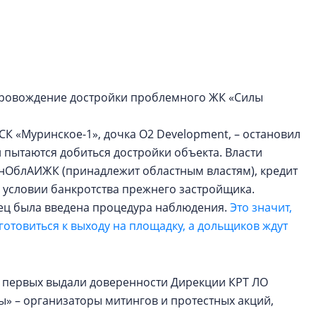
культуре рассказы
гендиректор STAVN
Свинолобов
Арсений Лаптев:
расширяем геогр
провождение достройки проблемного ЖК «Силы
диверсифицируе
О том, как девело
К «Муринское-1», дочка О2 Development, – остановил
диверсифицирует 
ки пытаются добиться достройки объекта. Власти
поговорили с ген
нОблАИЖК (принадлежит областным властям), кредит
директором Arsena
ри условии банкротства прежнего застройщика.
Лаптевым
ец была введена процедура наблюдения.
Это значит,
отовиться к выходу на площадку, а дольщиков ждут
з первых выдали доверенности Дирекции КРТ ЛО
» – организаторы митингов и протестных акций,