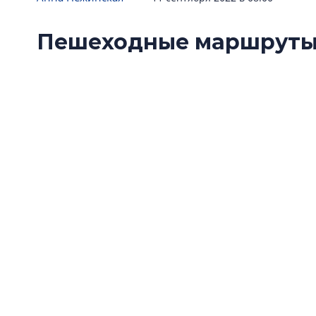
Пешеходные маршруты 
подборка сервисов для
В Петербурге есть множество сервисов, ко
интересный и небанальный маршрут по горо
небольшую подборку.