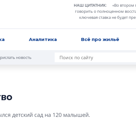
НАШ ЦИТАТНИК
:
«
Во втором 
говорить о полноценном восст
ключевая ставка не будет пр
ка
Аналитика
Всё про жильё
рислать новость
тво
В Санкт-Петербу
лучших поющих 
ылся детский сад на 120 малышей.
Гала-концертом з
девятый сезон тво
конкурса строител