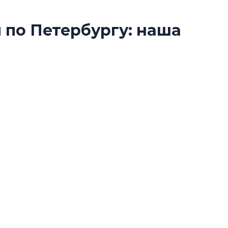
по Петербургу: наша
Усадьба Торосов
 прогулок по городу
от эпохи фальш-
Усадьба Торосово 
торые помогают составить комфортный,
эпохи фальш-пане
ду для прогулок пешком. Предлагаем
Центробанк: ква
2020-2026 годов
9% дешевле стр
Центробанк: квар
2020-2026 годов п
дешевле строящих