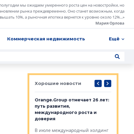
полугодии мы ожидаем умеренного роста цен на новостройки, но
ановлении рынка преждевременно. Оно станет возможным, когда
евышать 10%, а рыночная ипотека вернется к уровню около 12%...
»
Мария Орлова
Коммерческая недвижимость
Ещё
Хорошие новости
рге выбрали
Orange.Group отмечает 26 лет:
В Петерб
строителей
путь развития,
комплекс
международного роста и
тестовая
авершился
доверия
перерабо
рческого
В июле международный холдинг
В Петербу
ей «Нам песня