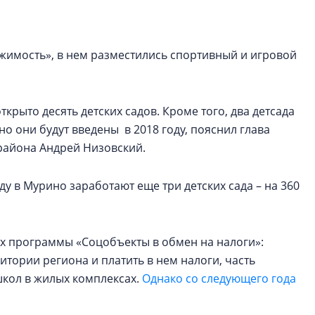
строить и жить по
В Красногвардей
жимость», в нем разместились спортивный и игровой
Петербурга появ
один центр сов
образования
крыто десять детских садов. Кроме того, два детсада
В Красногвардейс
о они будут введены в 2018 году, пояснил глава
Петербурга появи
района Андрей Низовский.
центр совмещенно
ду в Мурино заработают еще три детских сада – на 360
х программы «Соцобъекты в обмен на налоги»:
тории региона и платить в нем налоги, часть
школ в жилых комплексах.
Однако со следующего года