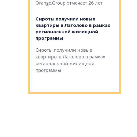
Orange.Group отмечает 26 лет
комплексе
могает»
тестовая 
органики
Сироты получили новые
ском районе
квартиры в Лаголово в рамках
ился еще
региональной жилищной
мещенного
Историч
программы
дом Рома
Ушково м
Сироты получили новые
ком районе
квартиры в Лаголово в рамках
Историче
лся еще один
региональной жилищной
Романова 
го образования
программы
взять под