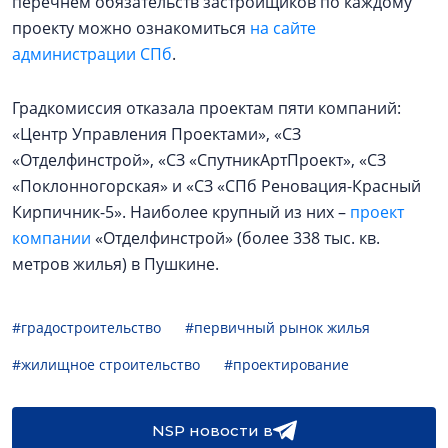
перечнем обязательств застройщиков по каждому
проекту можно ознакомиться
на сайте
администрации СПб
.
Градкомиссия отказала проектам пяти компаний:
«Центр Управления Проектами», «СЗ
«Отделфинстрой», «СЗ «СпутникАртПроект», «СЗ
«Поклонногорская» и «СЗ «СПб Реновация-Красный
Кирпичник-5». Наиболее крупный из них –
проект
компании
«Отделфинстрой» (более 338 тыс. кв.
метров жилья) в Пушкине.
#градостроительство
#первичный рынок жилья
#жилищное строительство
#проектирование
NSP новости в