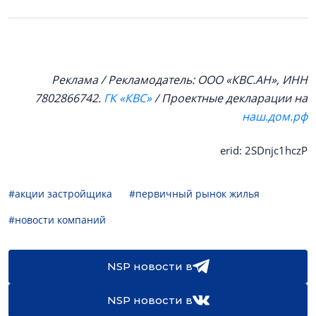
Реклама / Рекламодатель: ООО «КВС.АН», ИНН
7802866742.
ГК «КВС»
/ Проектные декларации на
наш.дом.рф
erid: 2SDnjc1hczP
#акции застройщика
#первичный рынок жилья
#новости компаний
NSP новости в
NSP новости в