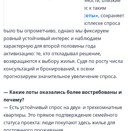
высокий уровень жизни и несут ценности, близкие
им по духу. Именно поэтому интерес к таким
проектам, как
ЖК «Охтинские высоты»
, сохраняет
стабильную динамику. Говорить о всплеске спроса
было бы опрометчиво, однако мы фиксируем
ровный устойчивый интерес и наблюдаем
характерную для второй половины года
активизацию: те, кто откладывал решение,
возвращаются к выбору жилья. Судя по росту числа
консультаций и бронирований, к осени
прогнозируем значительное увеличение спроса.
— Какие лоты оказались более востребованы и
почему?
— Есть устойчивый спрос на двух- и трехкомнатные
квартиры. Это прямое подтверждение семейного
статуса проекта: люди покупают здесь жилье для
постоянного проживания.