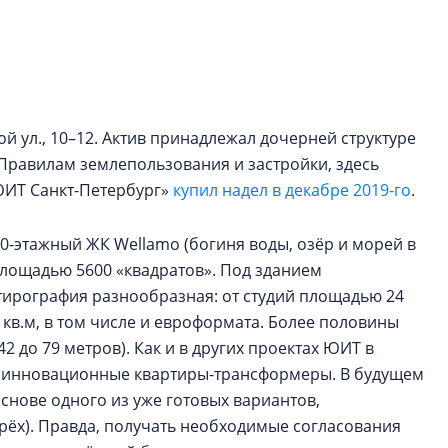
рынка? Своим мне
поделились Ольга
Екатерина Немчен
Жабин, Светлана Д
Константин Сторож
ой ул., 10–12. Актив принадлежал дочерней структуре
Какие наиболее 
 Правилам землепользования и застройки, здесь
специальности и
ЮИТ Санкт-Петербург»
купил надел в декабре 2019-го
.
в сфере девелоп
строительства?
10-этажный ЖК Wellamo (богиня воды, озёр и морей в
Своим мнением с 
площадью 5600 «квадратов». Под зданием
Валентина Калини
тирография разнообразная: от студий площадью 24
Альшаева, Алекса
Свинолобов, Алек
 кв.м, в том числе и евроформата. Более половины
Кирилл Кудинов и 
42 до 79 метров). Как и в других проектах ЮИТ в
ы инновационные квартиры-трансформеры. В будущем
снове одного из уже готовых вариантов,
ырёх). Правда, получать необходимые согласования