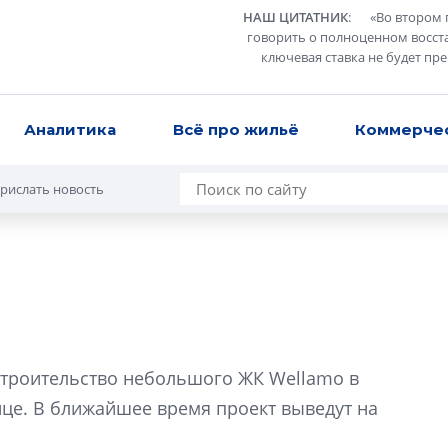
НАШ ЦИТАТНИК
:
«
Во втором 
говорить о полноценном восст
ключевая ставка не будет пр
Аналитика
Всё про жильё
Коммерче
рислать новость
Разрыв цен межд
вторичкой: что э
троительство небольшого ЖК Wellamo в
рынка?
ице. В ближайшее время проект выведут на
Разрыв цен между
вторичкой: что это