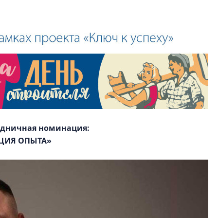
гендиректор STAVN
Свинолобов
здничная номинация:
ЦИЯ ОПЫТА»