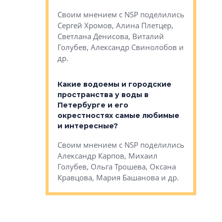
Яна Вирче
нием об этом
Своим мнением с NSP поделились
Денис Зас
 Трошева,
Сергей Хромов, Алина Плетцер,
Свинолобо
ко, Максим
Светлана Денисова, Виталий
и др.
енисова,
Голубев, Александр Свинолобов и
ев и другие
др.
Важно ли
апартам
востребованы
Какие водоемы и городские
Конститу
 компетенции
пространства у воды в
временно
мента и
Петербурге и его
Своим мн
окрестностях самые любимые
Раиль Му
NSP поделились
и интересные?
Кудинов, 
на, Анжелика
Своим мнением с NSP поделились
Карина Ш
ндр
Александр Карпов, Михаил
Дементьев
сандр Кравцов,
Голубев, Ольга Трошева, Оксана
др.
Кравцова, Мария Башанова и др.