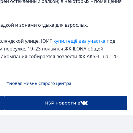
трен остеклённый балкон; в некоторых – помещения
.
щадкой и зонами отдыха для взрослых.
урляндской улице, ЮИТ
купил ещё два участка
под
м переулке, 19–23 появится ЖК ILONA общей
 7 компания собирается возвести ЖК AKSELI на 120
#новая жизнь старого центра
NSP новости в