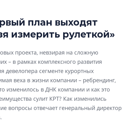
ервый план выходят
е трио
Сергей Софроно
зя измерить рулеткой»
дизайн проявляе
товится вывести на рынок
Проект NSP: «НОВАЯ Ж
визуальной чист
и новых жилых комплекса
СТАРОГО ЦЕНТРА»
Что важнее для с
новых проекта, невзирая на сложную
жилого проекта: эс
их – в рамках комплексного развития
функциональност
для девелопера сегменте курортных
экономика проект
в ГК «ПСК»
имая веха в жизни компании – ребрендинг,
то изменилось в ДНК компании и как это
Александр Свино
еимущества сулит КРТ? Как изменились
используем опыт
гие вопросы отвечает генеральный директор
– другая компани
.
О потенциале «сер
технологиях и ко
культуре рассказы