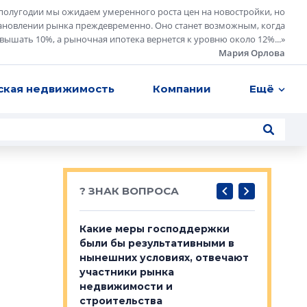
полугодии мы ожидаем умеренного роста цен на новостройки, но
ановлении рынка преждевременно. Оно станет возможным, когда
евышать 10%, а рыночная ипотека вернется к уровню около 12%...
»
Мария Орлова
ская недвижимость
Компании
Ещё
? ЗНАК ВОПРОСА
у первичкой и
Какие меры господдержки
Место об
то значит для
были бы результативными в
локации 
нынешних условиях, отвечают
пригород
участники рынка
выстрели
 первичкой и
недвижимости и
Своим мн
 значит для
строительства