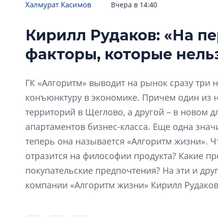
Халмурат Касимов
Вчера в 14:40
ЮИТ выходит на связь
Кирилл Рудаков: «На п
«ЮИТ Санкт-Петербург» купил участок
Финско
в Адмиралтейском районе, где
факторы, которые нель
построит жилой комплекс на 100
«ЮИТ» го
квартир
сразу тр
ГК «Алгоритм» выводит на рынок сразу три 
конъюнктуру в экономике. Причем один из н
территорий в Щеглово, а другой – в новом 
апартаментов бизнес-класса. Еще одна знач
теперь она называется «Алгоритм жизни». Ч
отразится на философии продукта? Какие пр
покупательские предпочтения? На эти и дру
компании «Алгоритм жизни» Кирилл Рудаков