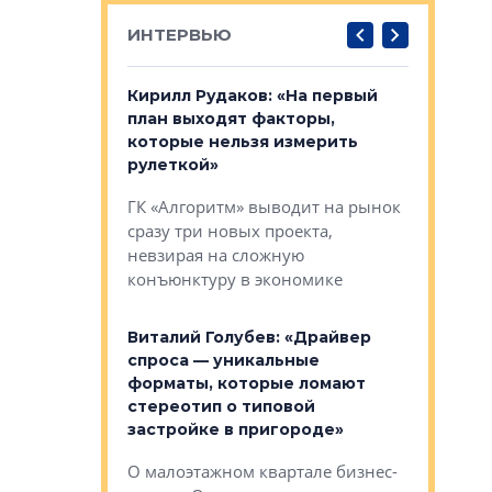
ИНТЕРВЬЮ
в: «Хороший
Кирилл Рудаков: «На первый
Александ
тся в
план выходят факторы,
«Строите
ИЗНЬ
оте»
которые нельзя измерить
основ»
рулеткой»
овременного
Строитель
ГК «Алгоритм» выводит на рынок
тетика,
волнообра
сразу три новых проекта,
ь или
следует с
невзирая на сложную
а, размышляют
Александ
конъюнктуру в экономике
Евгений 
Виталий Голубев: «Драйвер
это не пр
лобов: «Мы
спроса — уникальные
понятные
 Bonava, но мы
форматы, которые ломают
я»
Каким бу
стереотип о типовой
ого пояса»,
Леноблас
застройке в пригороде»
рпоративной
рассказыв
О малоэтажном квартале бизнес-
вает
региона Е