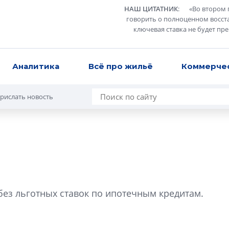
НАШ ЦИТАТНИК
:
«
Во втором 
говорить о полноценном восст
ключевая ставка не будет пр
Аналитика
Всё про жильё
Коммерче
рислать новость
Роман Корнышев
перемен в ЖК мо
 без льготных ставок по ипотечным кредитам.
даже электромо
Девелопер «Верти
перемен в ЖК мож