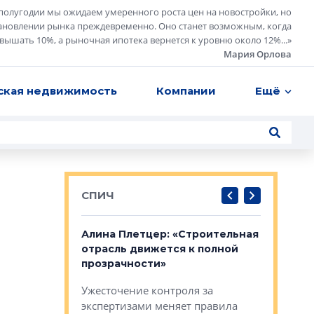
полугодии мы ожидаем умеренного роста цен на новостройки, но
ановлении рынка преждевременно. Оно станет возможным, когда
евышать 10%, а рыночная ипотека вернется к уровню около 12%...
»
Мария Орлова
ская недвижимость
Компании
Ещё
СПИЧ
: «Поводом
Алина Плетцер: «Строительная
Елена Фе
жет быть
отрасль движется к полной
блок МФК
биль»
прозрачности»
экосисте
каль»: поводом
Ужесточение контроля за
Проектир
ет быть даже
экспертизами меняет правила
непрерыв