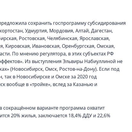
электромобиль
Карина Шальнова
предложила сохранить госпрограмму субсидирования
«гибридом» — ка
шкортостан, Удмуртия, Мордовия, Алтай, Дагестан,
рынок апарт-оте
ирская, Ростовская, Челябинская, Ярославская,
Конкуренцию выиг
ая, Кировская, Ивановская, Оренбургская, Омская,
апарты, которые 
асти. По мнению регулятора, в этих субъектах РФ
приблизятся к го
эффектов». Из выступления Эльвиры Набиуллиной не
уровню сервиса, у
КЕЙПОРТ
ах» (Новосибирск, Омск, Ростов-на-Дону). Если под
 так в Новосибирске и Омске за 2020 год
к вообще в «тройке», вслед за Казанью и
 в сокращённом варианте программа охватит
ится 20% жилья, заключается 18,4% ДДУ и 22,6%