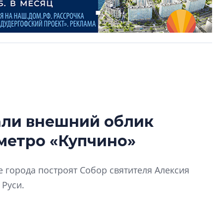
али внешний облик
Усадьба Торосов
 метро «Купчино»
от эпохи фальш-
Усадьба Торосово 
 города построят Собор святителя Алексия
эпохи фальш-пане
 Руси.
Центробанк: ква
2020-2026 годов
9% дешевле стр