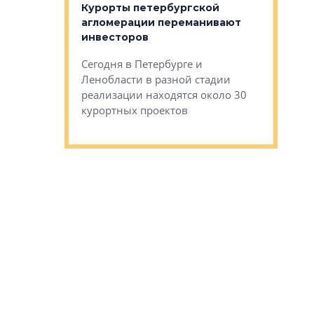
Курорты петербургской
тиры в домах
агломерации переманивают
Каким бы
остройки на 9%
инвесторов
Ропса: в
ся
обещают 
Сегодня в Петербурге и
Руины Дом
Ленобласти в разной стадии
сгоревшем
реализации находятся около 30
наследия 
курортных проектов