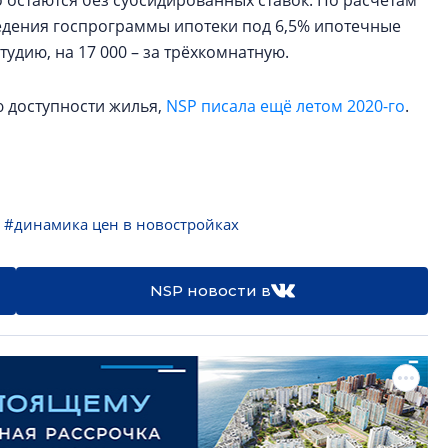
 остаются без субсидированных ставок. По расчётам
ведения госпрограммы ипотеки под 6,5% ипотечные
тудию, на 17 000 – за трёхкомнатную.
ю доступности жилья,
NSP писала ещё летом 2020-го
.
#динамика цен в новостройках
NSP новости в