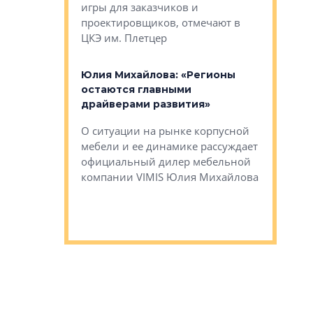
игры для заказчиков и
управлен
проектировщиков, отмечают в
поиска ко
ЦКЭ им. Плетцер
ГК «Глоба
: «Будущее за
к меняется
лей»
Юлия Михайлова: «Регионы
Алексей 
остаются главными
«Вертика
рают те
драйверами развития»
не новый
еще больше
стиничному
О ситуации на рынке корпусной
О том, по
верены в УК
мебели и ее динамике рассуждает
экспертиз
официальный дилер мебельной
преимущес
компании VIMIS Юлия Михайлова
гендирект
Алексей 