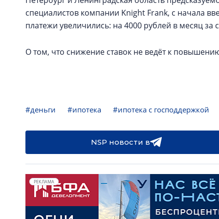
Петербург и Ленинградская область предсказуемо
специалистов компании Knight Frank, с начала в
платежи увеличились: на 4000 рублей в месяц за с
О том, что снижение ставок не ведёт к повышени
#деньги
#ипотека
#ипотека с господдержкой
NSP новости в
РЕКЛАМА