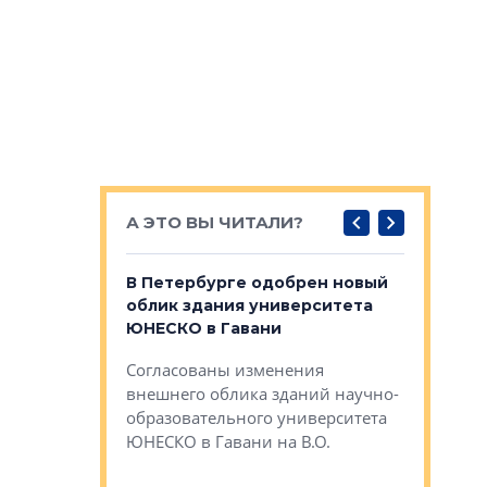
А ЭТО ВЫ ЧИТАЛИ?
о — антидот
В Петербурге одобрен новый
Собствен
панелей
облик здания университета
Императо
ЮНЕСКО в Гавани
как выжа
— антидот от
«старых 
Согласованы изменения
лей
Собственн
внешнего облика зданий научно-
Император
образовательного университета
ртиры в домах
выжать ма
ЮНЕСКО в Гавани на В.О.
 постройки на
костей»
оящихся