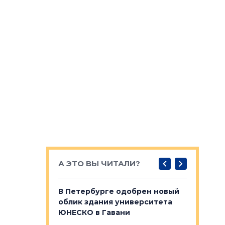
А ЭТО ВЫ ЧИТАЛИ?
о — антидот
В Петербурге одобрен новый
Собствен
панелей
облик здания университета
Императо
ЮНЕСКО в Гавани
как выжа
— антидот от
«старых 