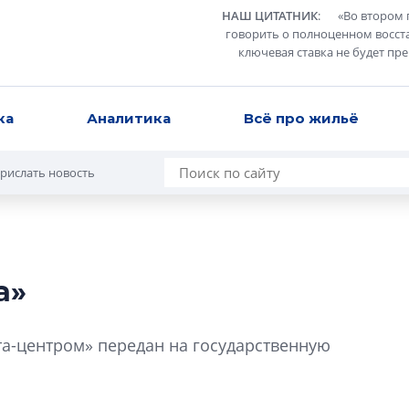
НАШ ЦИТАТНИК
:
«
Во втором 
говорить о полноценном восст
ключевая ставка не будет пр
ка
Аналитика
Всё про жильё
рислать новость
а»
Разрыв цен межд
вторичкой: что э
та-центром» передан на государственную
рынка?
Разрыв цен между
вторичкой: что это