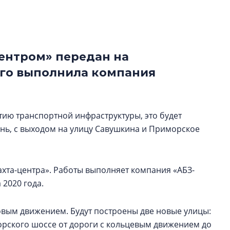
рынка? Своим мне
поделились Ольга
Екатерина Немчен
Жабин, Светлана Д
Константин Сторож
центром» передан на
Его выполнила компания
Какие наиболее 
специальности и
в сфере девелоп
строительства?
тию транспортной инфраструктуры, это будет
нь, с выходом на улицу Савушкина и Приморское
Своим мнением с 
Валентина Калини
Альшаева, Алекса
Свинолобов, Алек
ахта-центра». Работы выполняет компания «АБЗ-
Кирилл Кудинов и 
 2020 года.
говым движением. Будут построены две новые улицы:
орского шоссе от дороги с кольцевым движением до