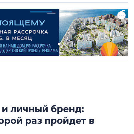
 и личный бренд:
Усадьба Торосов
орой раз пройдет в
от эпохи фальш-
Усадьба Торосово 