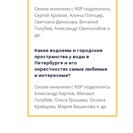
Яна Вирче
нием об этом
Своим мнением с NSP поделились
Денис Зас
 Трошева,
Сергей Хромов, Алина Плетцер,
Свинолобо
ко, Максим
Светлана Денисова, Виталий
и др.
енисова,
Голубев, Александр Свинолобов и
ев и другие
др.
Важно ли
апартам
востребованы
Какие водоемы и городские
Конститу
 компетенции
пространства у воды в
временно
мента и
Петербурге и его
Своим мн
окрестностях самые любимые
Раиль Му
NSP поделились
и интересные?
Кудинов, 
на, Анжелика
Своим мнением с NSP поделились
Карина Ш
ндр
Александр Карпов, Михаил
Дементьев
сандр Кравцов,
Голубев, Ольга Трошева, Оксана
др.
Кравцова, Мария Башанова и др.