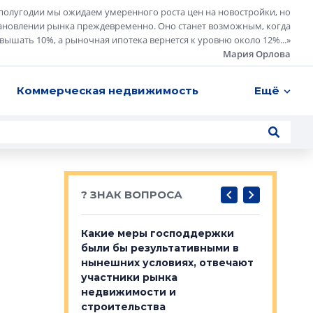
полугодии мы ожидаем умеренного роста цен на новостройки, но
ановлении рынка преждевременно. Оно станет возможным, когда
евышать 10%, а рыночная ипотека вернется к уровню около 12%...
»
Мария Орлова
Коммерческая недвижимость
Ещё
? ЗНАК ВОПРОСА
у первичкой и
Какие меры господдержки
Место об
то значит для
были бы результативными в
локации 
нынешних условиях, отвечают
пригород
участники рынка
выстрели
 первичкой и
недвижимости и
Своим мн
 значит для
строительства