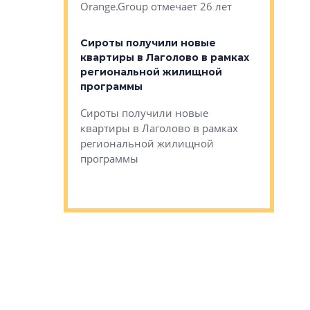
Orange.Group отмечает 26 лет
комплексе
могает»
тестовая 
органики
Сироты получили новые
ском районе
квартиры в Лаголово в рамках
ился еще
региональной жилищной
мещенного
Историч
программы
дом Рома
Ушково м
Сироты получили новые
ком районе
квартиры в Лаголово в рамках
Историче
лся еще один
региональной жилищной
Романова 
го образования
программы
взять под