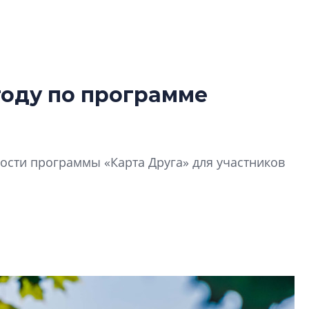
году по программе
Разрыв цен межд
вторичкой: что э
рынка?
сти программы «Карта Друга» для участников
Разрыв цен между
вторичкой: что это
рынка? Своим мне
поделились Ольга
Екатерина Немчен
Жабин, Светлана Д
Константин Сторож
Какие наиболее 
специальности и