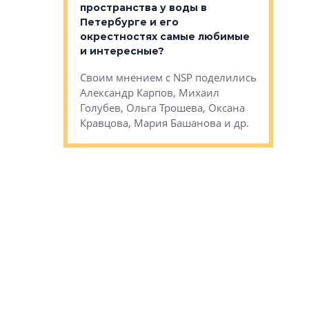
пространства у воды в
временно
мента и
Петербурге и его
Своим мн
окрестностях самые любимые
Раиль Му
NSP поделились
и интересные?
Кудинов, 
на, Анжелика
Своим мнением с NSP поделились
Карина Ш
ндр
Александр Карпов, Михаил
Дементьев
сандр Кравцов,
Голубев, Ольга Трошева, Оксана
др.
Кравцова, Мария Башанова и др.