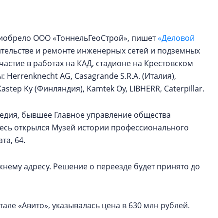
строить и жить по
В Красногвардей
риобрело ООО «ТоннельГеоСтрой», пишет
«Деловой
Петербурга появ
ительстве и ремонте инженерных сетей и подземных
один центр сов
образования
стие в работах на КАД, стадионе на Крестовском
: Herrenknecht AG, Casagrande S.R.A. (Италия),
В Красногвардейс
Kastep Ky (Финляндия), Kamtek Oy, LIBHERR, Caterpillar.
Петербурга появи
центр совмещенно
ледия, бывшее Главное управление общества
здесь открылся Музей истории профессионального
та, 64.
нему адресу. Решение о переезде будет принято до
ле «Авито», указывалась цена в 630 млн рублей.