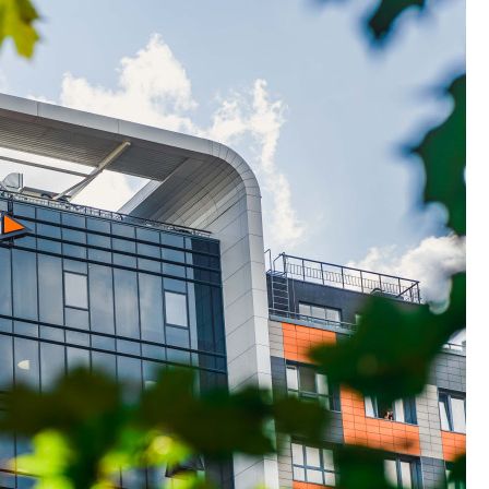
в сфере девелоп
строительства?
Своим мнением с 
Валентина Калини
Альшаева, Алекса
Свинолобов, Алек
Кирилл Кудинов и 