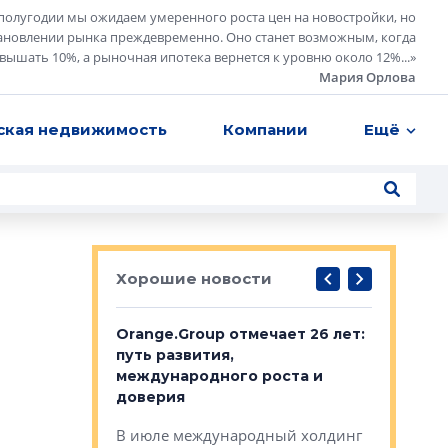
полугодии мы ожидаем умеренного роста цен на новостройки, но
ановлении рынка преждевременно. Оно станет возможным, когда
евышать 10%, а рыночная ипотека вернется к уровню около 12%...
»
Мария Орлова
ская недвижимость
Компании
Ещё
Хорошие новости
рге выбрали
Orange.Group отмечает 26 лет:
В Петерб
строителей
путь развития,
комплекс
международного роста и
тестовая
авершился
доверия
перерабо
рческого
В июле международный холдинг
В Петербу
ей «Нам песня