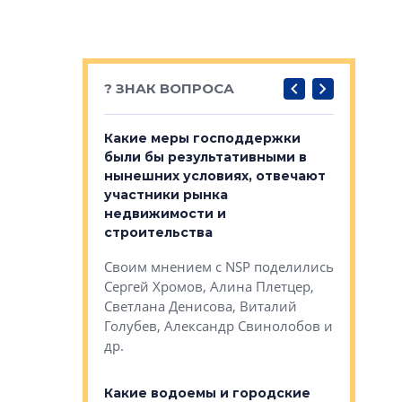
? ЗНАК ВОПРОСА
у первичкой и
Какие меры господдержки
Место об
то значит для
были бы результативными в
локации 
нынешних условиях, отвечают
пригород
участники рынка
выстрели
 первичкой и
недвижимости и
Своим мн
 значит для
строительства
Яна Вирче
нием об этом
Своим мнением с NSP поделились
Денис Зас
 Трошева,
Сергей Хромов, Алина Плетцер,
Свинолобо
ко, Максим
Светлана Денисова, Виталий
и др.
енисова,
Голубев, Александр Свинолобов и
ев и другие
др.
Важно ли
апартам
востребованы
Какие водоемы и городские
Конститу
 компетенции