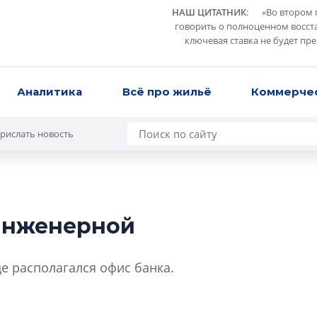
НАШ ЦИТАТНИК
:
«
Во втором 
говорить о полноценном восст
ключевая ставка не будет пр
Аналитика
Всё про жильё
Коммерче
рислать новость
 Инженерной
В Санкт-Петербу
лучших поющих 
де располагался офис банка.
Гала-концертом з
девятый сезон тво
конкурса строител