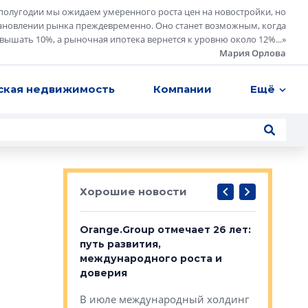
полугодии мы ожидаем умеренного роста цен на новостройки, но
ановлении рынка преждевременно. Оно станет возможным, когда
евышать 10%, а рыночная ипотека вернется к уровню около 12%...
»
Мария Орлова
ская недвижимость
Компании
Ещё
Хорошие новости
рге выбрали
Orange.Group отмечает 26 лет:
В Петерб
строителей
путь развития,
комплекс
международного роста и
тестовая
авершился
доверия
перерабо
рческого
В июле международный холдинг
В Петербу
ей «Нам песня