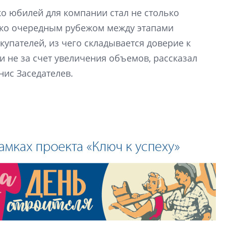
О границах новато
ко юбилей для компании стал не столько
Петербурга, буду
районов и инжен
ько очередным рубежом между этапами
рассказали в ГК «
купателей, из чего складывается доверие к
 не за счет увеличения объемов, рассказал
Сергей Софроно
нис Заседателев.
дизайн проявляе
визуальной чист
Что важнее для с
жилого проекта: эс
функциональност
экономика проект
в ГК «ПСК»