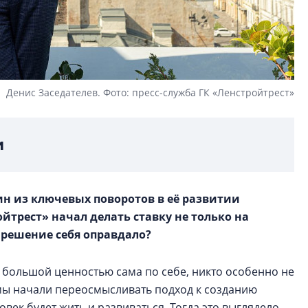
Денис Заседателев. Фото: пресс-служба ГК «Ленстройтрест»
и
ин из ключевых поворотов в её развитии
ойтрест» начал делать ставку не только на
о решение себя оправдало?
 большой ценностью сама по себе, никто особенно не
х мы начали переосмысливать подход к созданию
ловек будет жить и развиваться. Тогда это выглядело