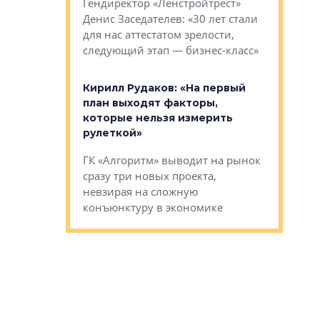
рства в центре
Гендиректор «Ленстройтрест»
О малоэта
щем спальных
Денис Заседателев: «30 лет стали
класса «О
ерных ловушках
для нас аттестатом зрелости,
Мистолово
Глобал ЭМ»
следующий этап — бизнес-класс»
компании
в: «Хороший
Кирилл Рудаков: «На первый
тся в
план выходят факторы,
Александ
оте»
которые нельзя измерить
«Строите
рулеткой»
основ»
овременного
ГК «Алгоритм» выводит на рынок
Строитель
тетика,
сразу три новых проекта,
волнообра
ь или
невзирая на сложную
следует с
а, размышляют
конъюнктуру в экономике
Александ