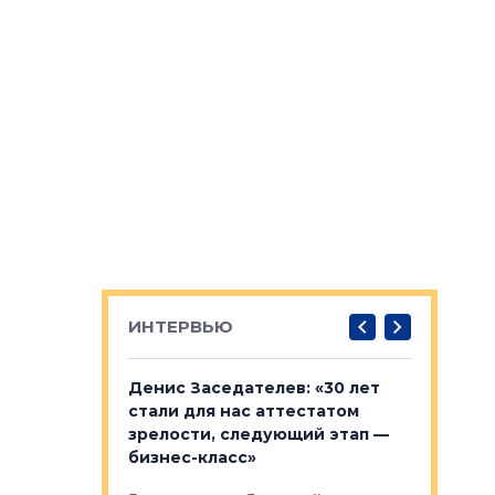
ИНТЕРВЬЮ
: «На
Денис Заседателев: «30 лет
Виталий 
ьной окраине
стали для нас аттестатом
спроса —
зм может
зрелости, следующий этап —
форматы,
»
бизнес-класс»
стереоти
застройк