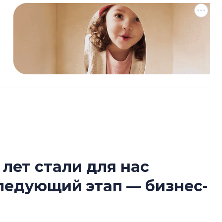
 лет стали для нас
Татьяна Бровкина
следующий этап — бизнес-
монотонной спал
деконструктиви
стать спасением