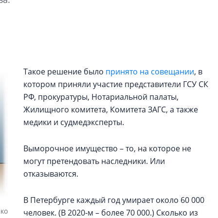
строить и жить по
В Красногвардей
Петербурга появ
один центр сов
образования
Такое решение было
принято на совещании
, в
В Красногвардейс
котором приняли участие представители ГСУ СК
Петербурга появи
РФ, прокуратуры, Нотариальной палаты,
центр совмещенно
Жилищного комитета, Комитета ЗАГС, а также
медики и судмедэксперты.
Выморочное имущество – то, на которое не
могут претендовать наследники. Или
отказываются.
В Петербурге каждый год умирает около 60 000
йко
человек. (В 2020-м – более 70 000.) Сколько из