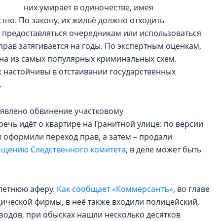
них умирает в одиночестве, имея
тно. По закону, их жильё должно отходить
– предоставляться очередникам или использоваться
прав затягивается на годы. По экспертным оценкам,
а из самых популярных криминальных схем.
ак настойчивы в отстаивании государственных
.
ъявлено обвинение участковому
ечь идёт о квартире на Гранитной улице: по версии
оформили переход прав, а затем – продали
бщению Следственного комитета
, в деле может быть
олетнюю аферу.
Как сообщает «Коммерсантъ»
, во главе
ической фирмы, в неё также входили полицейский,
изодов, при обысках нашли несколько десятков