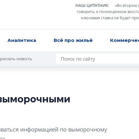
НАШ ЦИТАТНИК
:
«
Во втором 
говорить о полноценном восст
ключевая ставка не будет пр
Аналитика
Всё про жильё
Коммерче
рислать новость
 выморочными
В Санкт-Петербу
лучших поющих 
Гала-концертом з
иваться информацией по выморочному
девятый сезон тво
конкурса строител
ва.