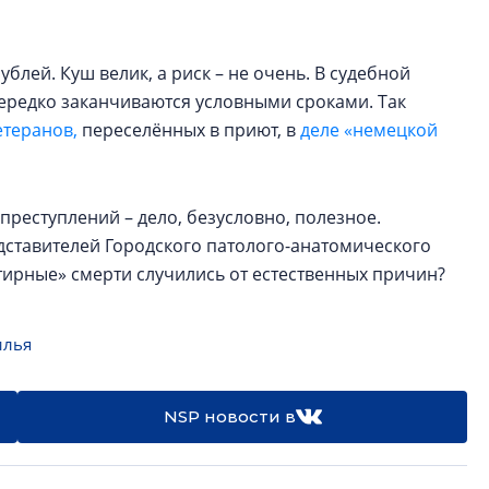
ублей. Куш велик, а риск – не очень. В судебной
ередко заканчиваются условными сроками. Так
етеранов,
переселённых в приют, в
деле «немецкой
реступлений – дело, безусловно, полезное.
дставителей Городского патолого-анатомического
артирные» смерти случились от естественных причин?
илья
NSP новости в