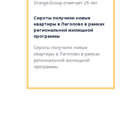
Orange.Group отмечает 26 лет
комплексе
могает»
тестовая 
органики
Сироты получили новые
ском районе
квартиры в Лаголово в рамках
ился еще
региональной жилищной
мещенного
Историч
программы
дом Рома
Ушково м
Сироты получили новые
ком районе
квартиры в Лаголово в рамках
Историче
лся еще один
региональной жилищной
Романова 
го образования
программы
взять под