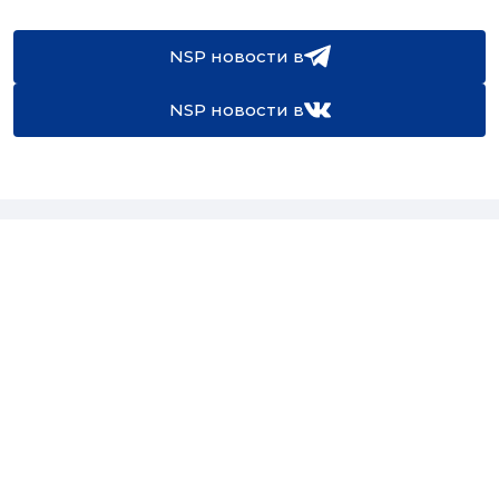
NSP новости в
NSP новости в
16+
Св-во регистрации СМИ:
ЭЛ №ФС77-67922 от 06.12.2016
Реклама на
Контакты
сайте
О проекте
Мероприятия