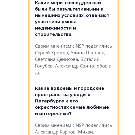
у первичкой и
Какие меры господдержки
Место об
то значит для
были бы результативными в
локации 
нынешних условиях, отвечают
пригород
участники рынка
выстрели
 первичкой и
недвижимости и
Своим мн
 значит для
строительства
Яна Вирче
нием об этом
Своим мнением с NSP поделились
Денис Зас
 Трошева,
Сергей Хромов, Алина Плетцер,
Свинолобо
ко, Максим
Светлана Денисова, Виталий
и др.
енисова,
Голубев, Александр Свинолобов и
ев и другие
др.
Важно ли
апартам
востребованы
Какие водоемы и городские
Конститу
 компетенции
пространства у воды в
временно
мента и
Петербурге и его
Своим мн
окрестностях самые любимые
Раиль Му
NSP поделились
и интересные?
Кудинов, 
на, Анжелика
Своим мнением с NSP поделились
Карина Ш
ндр
Александр Карпов, Михаил
Дементьев
сандр Кравцов,