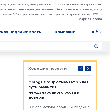
полугодии мы ожидаем умеренного роста цен на новостройки, но
ановлении рынка преждевременно. Оно станет возможным, когда
евышать 10%, а рыночная ипотека вернется к уровню около 12%...
»
Мария Орлова
ская недвижимость
Компании
Ещё
Хорошие новости
рге выбрали
Orange.Group отмечает 26 лет:
В Петерб
строителей
путь развития,
комплекс
международного роста и
тестовая
авершился
доверия
перерабо
рческого
В июле международный холдинг
В Петербу
ей «Нам песня