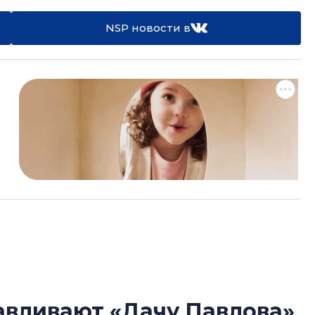
NSP новости в
авливают «Дачу Павлова»