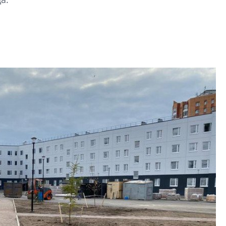
строить и жить по
В Красногвардей
Петербурга появ
один центр сов
образования
В Красногвардейс
Петербурга появи
центр совмещенно