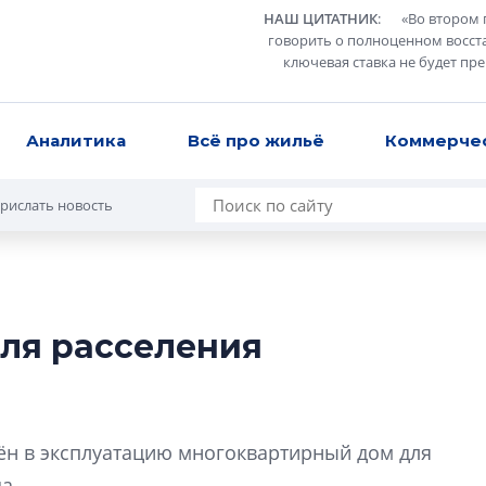
НАШ ЦИТАТНИК
:
«
Во втором 
говорить о полноценном восст
ключевая ставка не будет пр
Аналитика
Всё про жильё
Коммерче
рислать новость
для расселения
В Санкт-Петербу
лучших поющих 
Гала-концертом з
дён в эксплуатацию многоквартирный дом для
девятый сезон тво
конкурса строител
а.