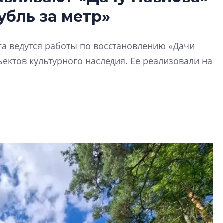
Разрыв цен межд
убль за метр»
вторичкой: что э
рынка?
Разрыв цен между
га ведутся работы по восстановлению «Дачи
вторичкой: что это
ектов культурного наследия. Ее реализовали на
рынка? Своим мне
поделились Ольга
Екатерина Немчен
Жабин, Светлана Д
Константин Сторож
Какие наиболее 
специальности и
в сфере девелоп
строительства?
Своим мнением с 
Валентина Калини
Альшаева, Алекса
Свинолобов, Алек