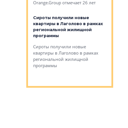
Orange.Group отмечает 26 лет
комплексе
могает»
тестовая 
органики
Сироты получили новые
ском районе
квартиры в Лаголово в рамках
ился еще
региональной жилищной
мещенного
Историч
программы
дом Рома
Ушково м
Сироты получили новые
ком районе
квартиры в Лаголово в рамках
Историче
лся еще один
региональной жилищной
Романова 
го образования
программы
взять под