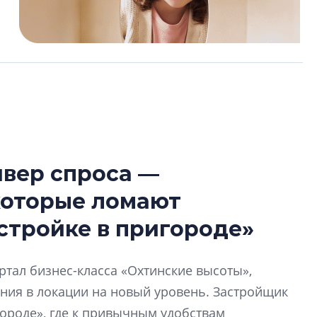
йвер спроса —
Роман Корнышев
которые ломают
перемен в ЖК мо
даже электромо
стройке в пригороде»
Девелопер «Верти
перемен в ЖК мож
тал бизнес-класса «Охтинские высоты»,
электромобиль
ния в локации на новый уровень. Застройщик
городе», где к привычным удобствам
Карина Шальнова