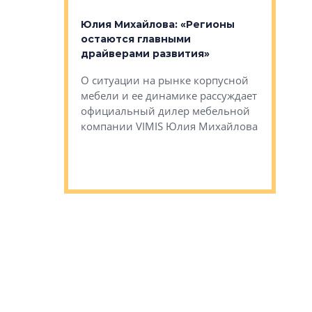
к меняется
лей»
Юлия Михайлова: «Регионы
Алексей 
остаются главными
«Вертика
рают те
драйверами развития»
не новый
еще больше
стиничному
О ситуации на рынке корпусной
О том, по
верены в УК
мебели и ее динамике рассуждает
экспертиз
официальный дилер мебельной
преимущес
компании VIMIS Юлия Михайлова
гендирект
Алексей 