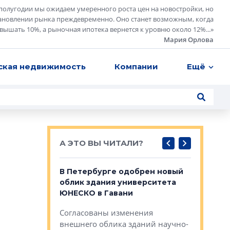
полугодии мы ожидаем умеренного роста цен на новостройки, но
ановлении рынка преждевременно. Оно станет возможным, когда
евышать 10%, а рыночная ипотека вернется к уровню около 12%...
»
Мария Орлова
ская недвижимость
Компании
Ещё
А ЭТО ВЫ ЧИТАЛИ?
о — антидот
В Петербурге одобрен новый
Собствен
панелей
облик здания университета
Императо
ЮНЕСКО в Гавани
как выжа
— антидот от
«старых 
Согласованы изменения
лей
Собственн
внешнего облика зданий научно-