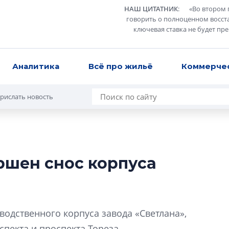
НАШ ЦИТАТНИК
:
«
Во втором 
говорить о полноценном восст
ключевая ставка не будет пр
Аналитика
Всё про жильё
Коммерче
рислать новость
ршен снос корпуса
Усадьба Торосов
от эпохи фальш-
Усадьба Торосово 
водственного корпуса завода «Светлана»,
эпохи фальш-пане
спекта и проспекта Тореза.