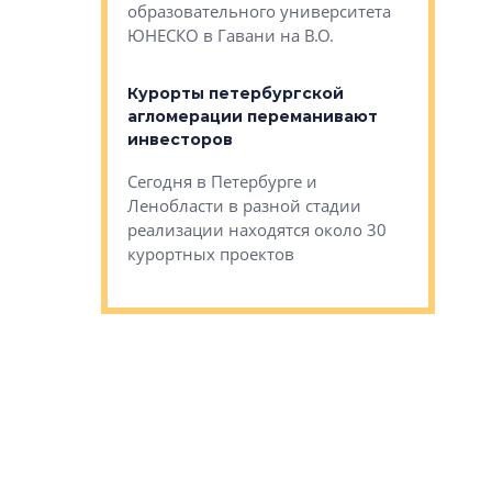
Император
образовательного университета
ртиры в домах
выжать ма
ЮНЕСКО в Гавани на В.О.
 постройки на
костей»
оящихся
Курорты петербургской
тиры в домах
агломерации переманивают
Каким бы
остройки на 9%
инвесторов
Ропса: в
ся
обещают 
Сегодня в Петербурге и
Руины Дом
Ленобласти в разной стадии
сгоревшем
реализации находятся около 30
наследия 
курортных проектов