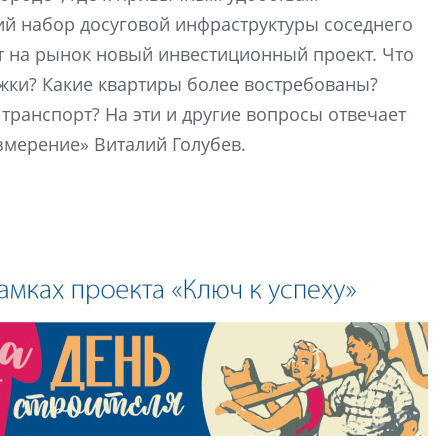
«гибридом» — ка
й набор досуговой инфраструктуры соседнего
рынок апарт-оте
т на рынок новый инвестиционный проект. Что
Конкуренцию выиг
жки? Какие квартиры более востребованы?
апарты, которые 
транспорт? На эти и другие вопросы отвечает
приблизятся к го
уровню сервиса, у
мерение» Виталий Голубев.
КЕЙПОРТ