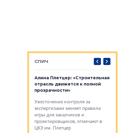
СПИЧ
: «Поводом
Алина Плетцер: «Строительная
Елена Фе
жет быть
отрасль движется к полной
блок МФК
биль»
прозрачности»
экосисте
каль»: поводом
Ужесточение контроля за
Проектир
ет быть даже
экспертизами меняет правила
непрерыв
игры для заказчиков и
управлен
проектировщиков, отмечают в
поиска ко
ЦКЭ им. Плетцер
ГК «Глоба
: «Будущее за