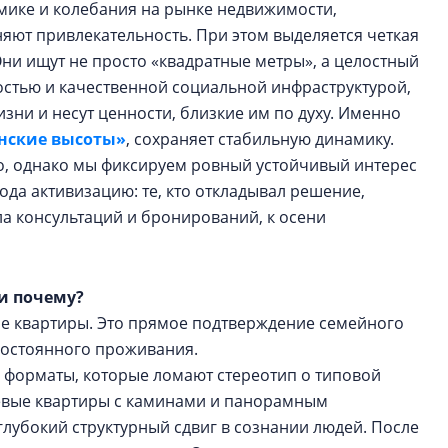
мике и колебания на рынке недвижимости,
яют привлекательность. При этом выделяется четкая
Они ищут не просто «квадратные метры», а целостный
остью и качественной социальной инфраструктурой,
зни и несут ценности, близкие им по духу. Именно
нские высоты»
, сохраняет стабильную динамику.
о, однако мы фиксируем ровный устойчивый интерес
да активизацию: те, кто откладывал решение,
ла консультаций и бронирований, к осени
 и почему?
ые квартиры. Это прямое подтверждение семейного
 постоянного проживания.
 форматы, которые ломают стереотип о типовой
вневые квартиры с каминами и панорамным
глубокий структурный сдвиг в сознании людей. После