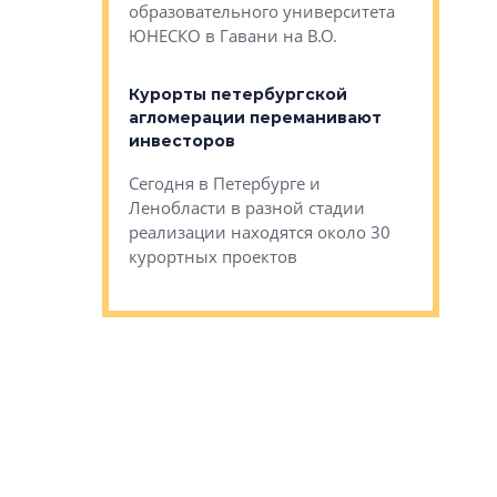
Император
образовательного университета
ртиры в домах
выжать ма
ЮНЕСКО в Гавани на В.О.
 постройки на
костей»
оящихся
Курорты петербургской
тиры в домах
агломерации переманивают
Каким бы
остройки на 9%
инвесторов
Ропса: в
ся
обещают 
Сегодня в Петербурге и
Руины Дом
Ленобласти в разной стадии
сгоревшем
реализации находятся около 30
наследия 
курортных проектов