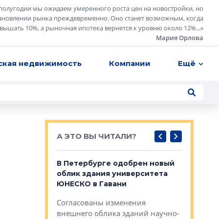
полугодии мы ожидаем умеренного роста цен на новостройки, но
ановлении рынка преждевременно. Оно станет возможным, когда
евышать 10%, а рыночная ипотека вернется к уровню около 12%...
»
Мария Орлова
ская недвижимость
Компании
Ещё
А ЭТО ВЫ ЧИТАЛИ?
о — антидот
В Петербурге одобрен новый
Собствен
панелей
облик здания университета
Императо
ЮНЕСКО в Гавани
как выжа
— антидот от
«старых 
Согласованы изменения
лей
Собственн
внешнего облика зданий научно-