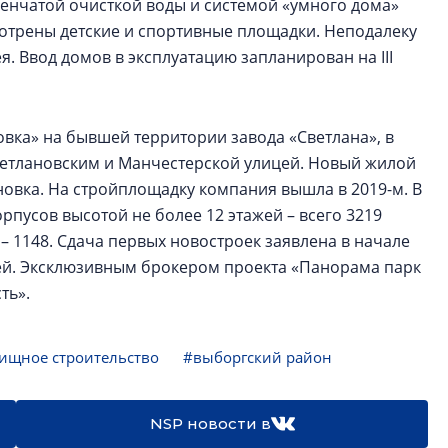
енчатой очисткой воды и системой «умного дома»
мотрены детские и спортивные площадки. Неподалеку
. Ввод домов в эксплуатацию запланирован на III
овка» на бывшей территории завода «Светлана», в
Светлановским и Манчестерской улицей. Новый жилой
новка. На стройплощадку компания вышла в 2019-м. В
пусов высотой не более 12 этажей – всего 3219
– 1148. Сдача первых новостроек заявлена в начале
блей. Эксклюзивным брокером проекта «Панорама парк
ть».
ищное строительство
#выборгский район
NSP новости в