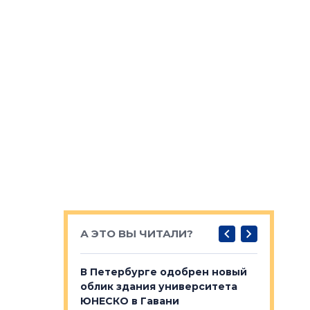
А ЭТО ВЫ ЧИТАЛИ?
о — антидот
В Петербурге одобрен новый
Собствен
панелей
облик здания университета
Императо
ЮНЕСКО в Гавани
как выжа