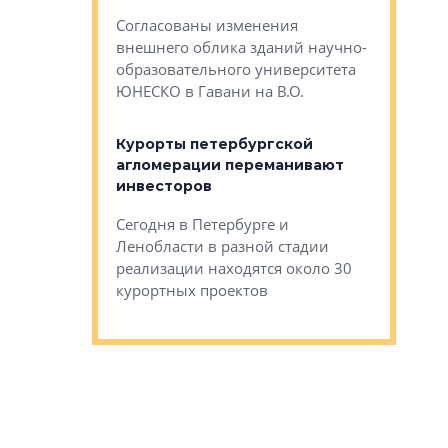
— антидот от
«старых 
Согласованы изменения
лей
Собственн
внешнего облика зданий научно-
Император
образовательного университета
ртиры в домах
выжать ма
ЮНЕСКО в Гавани на В.О.
 постройки на
костей»
оящихся
Курорты петербургской
тиры в домах
агломерации переманивают
Каким бы
остройки на 9%
инвесторов
Ропса: в
ся
обещают 
Сегодня в Петербурге и
Руины Дом
Ленобласти в разной стадии
сгоревшем
реализации находятся около 30
наследия 
курортных проектов