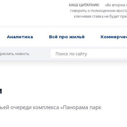
НАШ ЦИТАТНИК
:
«
Во втором 
говорить о полноценном восст
ключевая ставка не будет пр
Аналитика
Всё про жильё
Коммерче
рислать новость
и
Усадьба Торосов
от эпохи фальш-
етьей очереди комплекса «Панорама парк
Усадьба Торосово 
эпохи фальш-пане