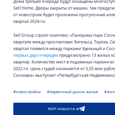
Дома третьей очереди будут оснащены многоступ
Setl Home. Дворы закрыты от машин, там предус
от новостроек будет проложена прогулочная аллея
квартал 2024-го.
Setl Group строит комплекс «Панорама парк Сосн
квартале между проспектами Энгельса, Тореза, 
квартал появится между парками Удельный и Сос
первых двух очередях
предусмотрено 13 жилых кор
квартир. Количество мест в подземных паркингах 
2022-го. Цена студий начинается от 5,55 млн ру
Сосновка» выступает «Петербургская Недвижимос
#новостройки
#первичный рынок жилья
#жил
NSP новости в