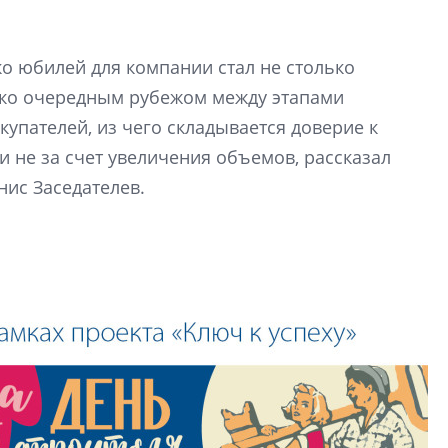
Усадьба Торосово 
эпохи фальш-пане
ко юбилей для компании стал не столько
Центробанк: ква
ько очередным рубежом между этапами
2020-2026 годов
9% дешевле стр
купателей, из чего складывается доверие к
 не за счет увеличения объемов, рассказал
Центробанк: квар
2020-2026 годов п
нис Заседателев.
дешевле строящих