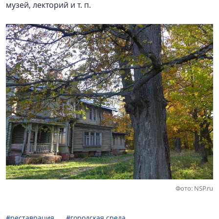
музей, лекторий и т. п.
Фото: NSP.ru
#реставрация
#городская среда