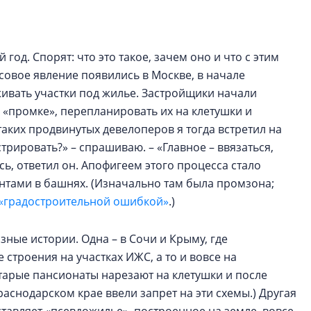
год. Спорят: что это такое, зачем оно и что с этим
совое явление появились в Москве, в начале
живать участки под жилье. Застройщики начали
 «промке», перепланировать их на клетушки и
таких продвинутых девелоперов я тогда встретил на
рировать?» – спрашиваю. – «Главное – ввязаться,
сь, ответил он. Апофигеем этого процесса стало
нтами в башнях. (Изначально там была промзона;
«градостроительной ошибкой»
.)
ные истории. Одна – в Сочи и Крыму, где
строения на участках ИЖС, а то и вовсе на
старые пансионаты нарезают на клетушки и после
аснодарском крае ввели запрет на эти схемы.) Другая