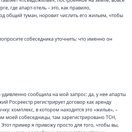
ставляет «псевдожилье», построенное на земле, вовсе
ге, где апарт-отель – это, как правило,
од общий туман, норовит числить его жильем, чтобы
попросите собеседника уточнить: что именно он
 удивленно сообщила на мой запрос: да, у нее апарты
ский Росреестр регистрирует договор как аренду
чку: комплекс, в котором находится это «жилье», –
ам моей собеседницы, там зарегистрировано ТСН,
Этот пример я привожу просто для того, чтобы вы,