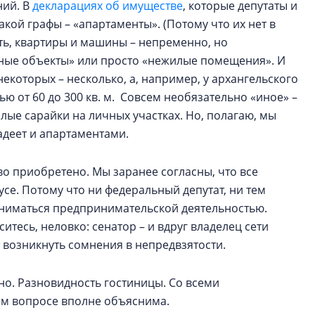
ний. В
декларациях об имуществе
, которые депутаты и
акой графы – «апартаменты». (Потому что их нет в
сть, квартиры и машины – непременно, но
«иные объекты» или просто «нежилые помещения». И
у некоторых – несколько, а, например, у архангельского
ю от 60 до 300 кв. м. Совсем необязательно «иное» –
лые сарайки на личных участках. Но, полагаю, мы
адеет и апартаментами.
во приобретено. Мы заранее согласны, что все
усе. Потому что ни федеральный депутат, ни тем
аниматься предпринимательской деятельностью.
итесь, неловко: сенатор – и вдруг владелец сети
т возникнуть сомнения в непредвзятости.
ьно. Разновидность гостиницы. Со всеми
ом вопросе вполне объяснима.