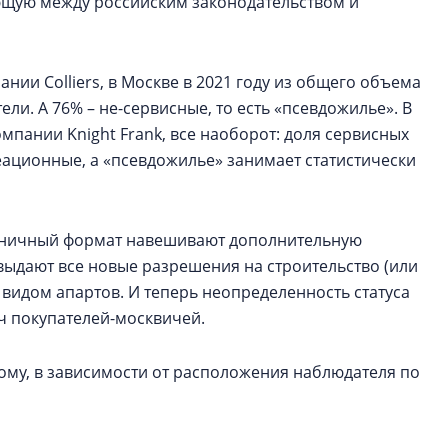
ющую между российским законодательством и
ии Colliers, в Москве в 2021 году из общего объема
ли. А 76% – не-сервисные, то есть «псевдожилье». В
мпании Knight Frank, все наоборот: доля сервисных
реационные, а «псевдожилье» занимает статистически
стиничный формат навешивают дополнительную
 выдают все новые разрешения на строительство (или
видом апартов. И теперь неопределенность статуса
яч покупателей-москвичей.
ому, в зависимости от расположения наблюдателя по