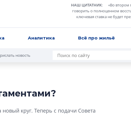
НАШ ЦИТАТНИК
:
«
Во втором 
говорить о полноценном восст
ключевая ставка не будет пр
ка
Аналитика
Всё про жильё
рислать новость
ртаментами?
В Санкт-Петербу
лучших поющих 
а новый круг. Теперь с подачи Совета
Гала-концертом з
девятый сезон тво
конкурса строител