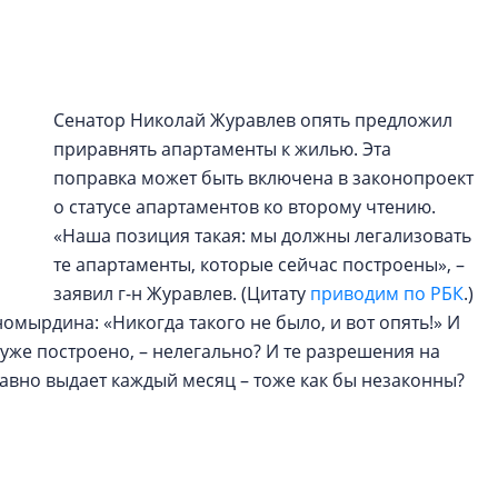
строить и жить по
В Красногвардей
Петербурга появ
Сенатор Николай Журавлев опять предложил
один центр сов
образования
приравнять апартаменты к жилью. Эта
поправка может быть включена в законопроект
В Красногвардейс
о статусе апартаментов ко второму чтению.
Петербурга появи
центр совмещенно
«Наша позиция такая: мы должны легализовать
те апартаменты, которые сейчас построены», –
заявил г-н Журавлев. (Цитату
приводим по РБК
.)
омырдина: «Никогда такого не было, и вот опять!» И
о уже построено, – нелегально? И те разрешения на
авно выдает каждый месяц – тоже как бы незаконны?