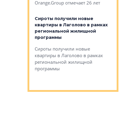
Orange.Group отмечает 26 лет
комплексе
могает»
тестовая 
органики
Сироты получили новые
ском районе
квартиры в Лаголово в рамках
ился еще
региональной жилищной
мещенного
Историч
программы
дом Рома
Ушково м
Сироты получили новые
ком районе
квартиры в Лаголово в рамках
Историче
лся еще один
региональной жилищной
Романова 
го образования
программы
взять под