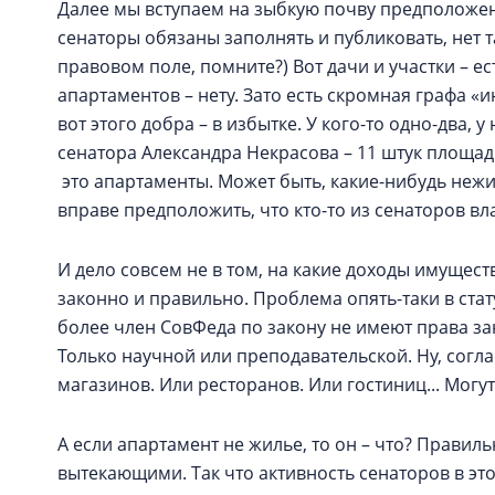
Далее мы вступаем на зыбкую почву предположе
сенаторы обязаны заполнять и публиковать, нет т
правовом поле, помните?) Вот дачи и участки – е
апартаментов – нету. Зато есть скромная графа 
вот этого добра – в избытке. У кого-то одно-два, 
сенатора Александра Некрасова – 11 штук площадь
это апартаменты. Может быть, какие-нибудь нежи
вправе предположить, что кто-то из сенаторов вл
И дело совсем не в том, на какие доходы имущест
законно и правильно. Проблема опять-таки в стат
более член СовФеда по закону не имеют права з
Только научной или преподавательской. Ну, соглас
магазинов. Или ресторанов. Или гостиниц... Могу
А если апартамент не жилье, то он – что? Правил
вытекающими. Так что активность сенаторов в эт