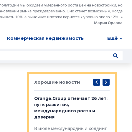
полугодии мы ожидаем умеренного роста цен на новостройки, но
ановлении рынка преждевременно. Оно станет возможным, когда
евышать 10%, а рыночная ипотека вернется к уровню около 12%...
»
Мария Орлова
Коммерческая недвижимость
Ещё
Хорошие новости
рге выбрали
Orange.Group отмечает 26 лет:
В Петерб
строителей
путь развития,
комплекс
международного роста и
тестовая
авершился
доверия
перерабо
рческого
В июле международный холдинг
В Петербу
ей «Нам песня