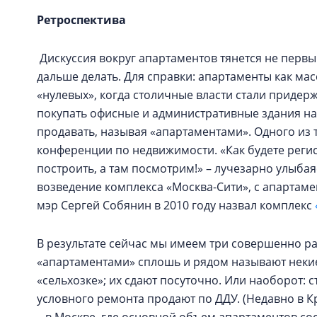
Ретроспектива
Дискуссия вокруг апартаментов тянется не первый 
дальше делать. Для справки: апартаменты как мас
«нулевых», когда столичные власти стали придер
покупать офисные и административные здания на
продавать, называя «апартаментами». Одного из 
конференции по недвижимости. «Как будете регист
построить, а там посмотрим!» – лучезарно улыбая
возведение комплекса «Москва-Сити», с апартаме
мэр Сергей Собянин в 2010 году назвал комплекс
В результате сейчас мы имеем три совершенно раз
«апартаментами» сплошь и рядом называют некие 
«сельхозке»; их сдают посуточно. Или наоборот: 
условного ремонта продают по ДДУ. (Недавно в Кр