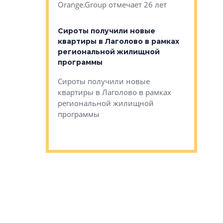
Orange.Group отмечает 26 лет
комплексе
могает»
тестовая 
органики
Сироты получили новые
ском районе
квартиры в Лаголово в рамках
ился еще
региональной жилищной
мещенного
Историч
программы
дом Рома
Ушково м
Сироты получили новые
ком районе
квартиры в Лаголово в рамках
Историче
лся еще один
региональной жилищной
Романова 
го образования
программы
взять под