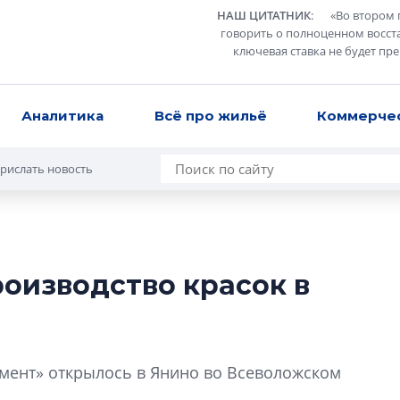
НАШ ЦИТАТНИК
:
«
Во втором 
говорить о полноценном восст
ключевая ставка не будет пр
Аналитика
Всё про жильё
Коммерче
рислать новость
роизводство красок в
В Санкт-Петербу
лучших поющих 
Гала-концертом з
мент» открылось в Янино во Всеволожском
девятый сезон тво
конкурса строител