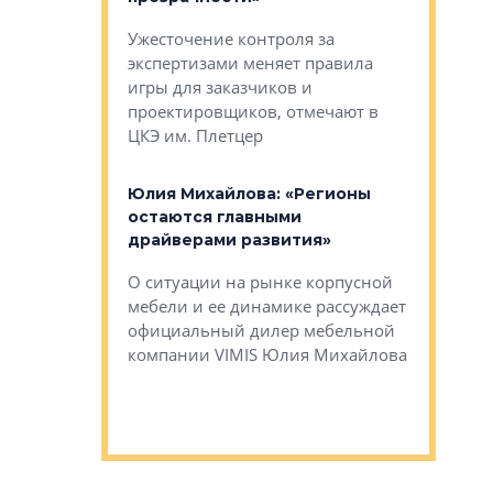
каль»: поводом
Ужесточение контроля за
Проектир
ет быть даже
экспертизами меняет правила
непрерыв
игры для заказчиков и
управлен
проектировщиков, отмечают в
поиска ко
ЦКЭ им. Плетцер
ГК «Глоба
: «Будущее за
к меняется
лей»
Юлия Михайлова: «Регионы
Алексей 
остаются главными
«Вертика
рают те
драйверами развития»
не новый
еще больше
стиничному
О ситуации на рынке корпусной
О том, по
верены в УК
мебели и ее динамике рассуждает
экспертиз
официальный дилер мебельной
преимущес
компании VIMIS Юлия Михайлова
гендирект
Алексей 