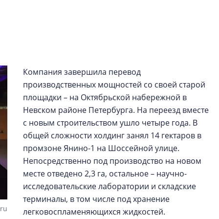
строить и жить по
В Красногвардей
Петербурга появ
один центр сов
образования
Компания завершила перевод
В Красногвардейс
производственных мощностей со своей старой
Петербурга появи
площадки – на Октябрьской набережной в
центр совмещенно
Невском районе Петербурга. На переезд вместе
с новым строительством ушло четыре года. В
общей сложности холдинг занял 14 гектаров в
промзоне Янино-1 на Шоссейной улице.
Непосредственно под производство на новом
месте отведено 2,3 га, остальное – научно-
исследовательские лаборатории и складские
терминалы, в том числе под хранение
.ru
легковоспламеняющихся жидкостей.