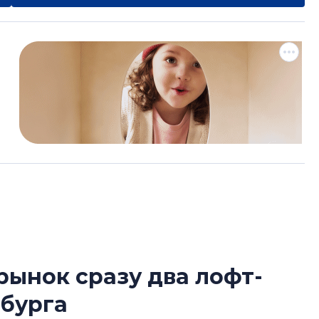
рынок сразу два лофт-
Роман Корнышев
рбурга
перемен в ЖК мо
даже электромо