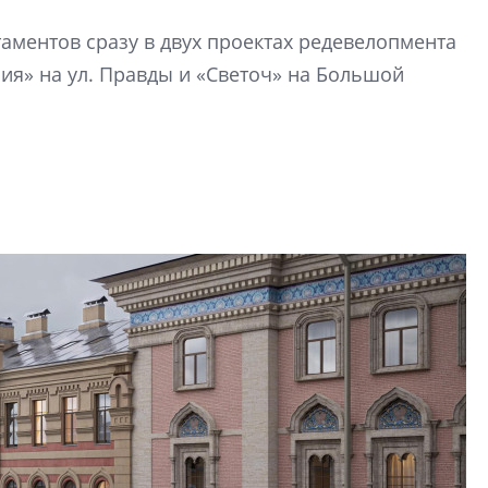
Девелопер «Верти
аментов сразу в двух проектах редевелопмента
перемен в ЖК мож
ия» на ул. Правды и «Светоч» на Большой
электромобиль
Карина Шальнова
«гибридом» — ка
рынок апарт-оте
Конкуренцию выиг
апарты, которые 
приблизятся к го
уровню сервиса, у
КЕЙПОРТ