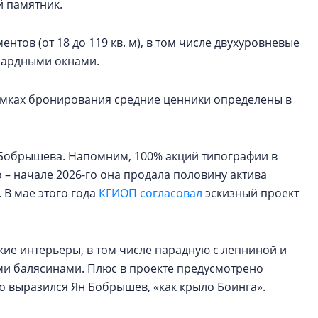
й памятник.
нтов (от 18 до 119 кв. м), в том числе двухуровневые
нсардными окнами.
рамках бронирования средние ценники определены в
а Бобрышева. Напомним, 100% акций типографии в
о – начале 2026-го она продала половину актива
. В мае этого года
КГИОП согласовал
эскизный проект
кие интерьеры, в том числе парадную с лепниной и
ыми балясинами. Плюс в проекте предусмотрено
зно выразился Ян Бобрышев, «как крыло Боинга».