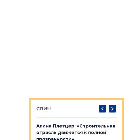
СПИЧ
: «Поводом
Алина Плетцер: «Строительная
Елена Фе
жет быть
отрасль движется к полной
блок МФК
биль»
прозрачности»
экосисте