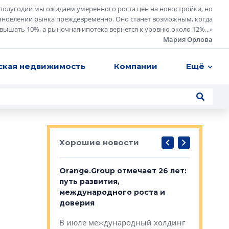
полугодии мы ожидаем умеренного роста цен на новостройки, но
ановлении рынка преждевременно. Оно станет возможным, когда
евышать 10%, а рыночная ипотека вернется к уровню около 12%...
»
Мария Орлова
ская недвижимость
Компании
Ещё
Хорошие новости
рге выбрали
Orange.Group отмечает 26 лет:
В Петерб
строителей
путь развития,
комплекс
международного роста и
тестовая
авершился
доверия
перерабо
рческого
В июле международный холдинг
В Петербу
ей «Нам песня