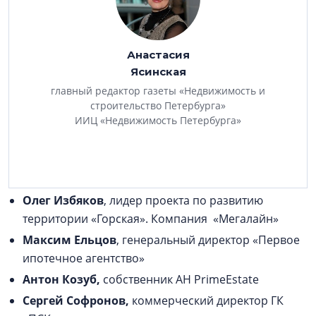
Дмитрий Некрестьянов
, партнер, руководитель
практики по недвижимости и инвестициям АБ
«Качкин и Партнеры»
Анастасия
Константин Сторожев
, генеральный директор
Ясинская
компании VALO Service Комплекс апарт-отелей
главный редактор газеты «Недвижимость и
VALO
строительство Петербурга»
ИИЦ «Недвижимость Петербурга»
Яна Кадомцева
, директор по продажам ГК
«Полис групп»
Константин Гриценко
, коммерческий директор
холдинга РСТИ
Олег Избяков
, лидер проекта по развитию
территории «Горская». Компания «Мегалайн»
Максим Ельцов
, генеральный директор «Первое
ипотечное агентство»
Антон Козуб,
собственник АН PrimeEstate
Сергей Софронов,
коммерческий директор ГК