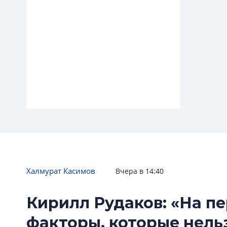
Халмурат Касимов
Вчера в 14:40
«Ленинградскую перспективу»
Кирилл Рудаков: «На п
достроит «Мавис»
факторы, которые нель