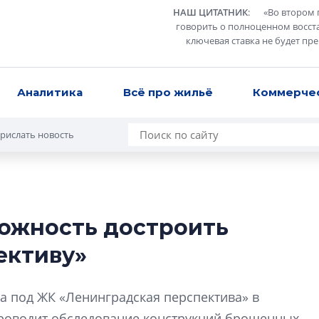
НАШ ЦИТАТНИК
:
«
Во втором 
говорить о полноценном восст
ключевая ставка не будет пр
Аналитика
Всё про жильё
Коммерче
рислать новость
можность достроить
Усадьба Торосов
ективу»
от эпохи фальш-
Усадьба Торосово 
а под ЖК «Ленинградская перспектива» в
эпохи фальш-пане
роводит обследование конструкций брошенных