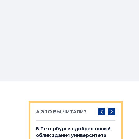
А ЭТО ВЫ ЧИТАЛИ?
о — антидот
В Петербурге одобрен новый
Собствен
панелей
облик здания университета
Императо