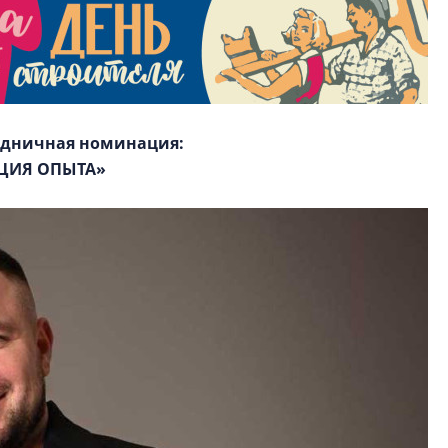
здничная номинация:
ЦИЯ ОПЫТА»