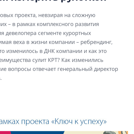
Усадьба Торосово 
новых проекта, невзирая на сложную
эпохи фальш-пане
их – в рамках комплексного развития
Центробанк: ква
для девелопера сегменте курортных
2020-2026 годов
имая веха в жизни компании – ребрендинг,
9% дешевле стр
то изменилось в ДНК компании и как это
Центробанк: квар
еимущества сулит КРТ? Как изменились
2020-2026 годов п
дешевле строящих
гие вопросы отвечает генеральный директор
.