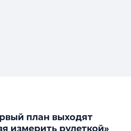
ервый план выходят
Усадьба Торосов
зя измерить рулеткой»
от эпохи фальш-