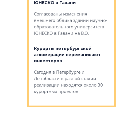
ЮНЕСКО в Гавани
как выжа
— антидот от
«старых 
Согласованы изменения
лей
Собственн
внешнего облика зданий научно-
Император
образовательного университета
ртиры в домах
выжать ма
ЮНЕСКО в Гавани на В.О.
 постройки на
костей»
оящихся
Курорты петербургской
тиры в домах
агломерации переманивают
Каким бы
остройки на 9%
инвесторов
Ропса: в
ся
обещают 
Сегодня в Петербурге и
Руины Дом
Ленобласти в разной стадии
сгоревшем
реализации находятся около 30
наследия 
курортных проектов