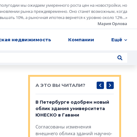
полугодии мы ожидаем умеренного роста цен на новостройки, но
ановлении рынка преждевременно. Оно станет возможным, когда
евышать 10%, а рыночная ипотека вернется к уровню около 12%...
»
Мария Орлова
ская недвижимость
Компании
Ещё
А ЭТО ВЫ ЧИТАЛИ?
о — антидот
В Петербурге одобрен новый
Собствен
панелей
облик здания университета
Императо
ЮНЕСКО в Гавани
как выжа
— антидот от
«старых 
Согласованы изменения
лей
Собственн
внешнего облика зданий научно-