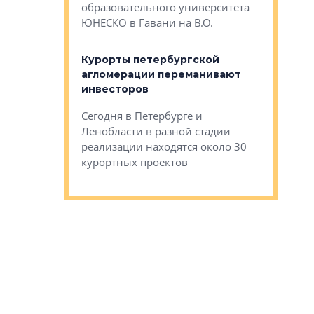
Император
образовательного университета
ртиры в домах
выжать ма
ЮНЕСКО в Гавани на В.О.
 постройки на
костей»
оящихся
Курорты петербургской
тиры в домах
агломерации переманивают
Каким бы
остройки на 9%
инвесторов
Ропса: в
ся
обещают 
Сегодня в Петербурге и
Руины Дом
Ленобласти в разной стадии
сгоревшем
реализации находятся около 30
наследия 
курортных проектов