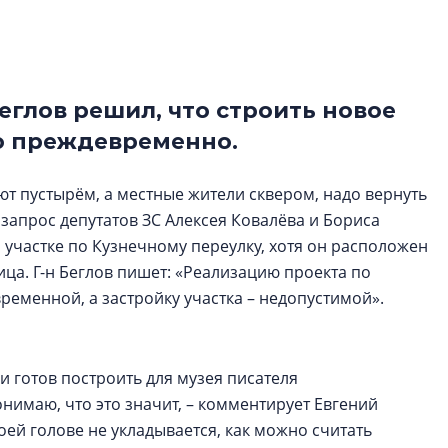
Центробанк: ква
2020-2026 годов
9% дешевле стр
Центробанк: квар
глов решил, что строить новое
2020-2026 годов п
о преждевременно.
дешевле строящих
т пустырём, а местные жители сквером, надо вернуть
 запрос депутатов ЗС Алексея Ковалёва и Бориса
 участке по Кузнечному переулку, хотя он расположен
ца. Г-н Беглов пишет: «Реализацию проекта по
еменной, а застройку участка – недопустимой».
и готов построить для музея писателя
нимаю, что это значит, – комментирует Евгений
оей голове не укладывается, как можно считать