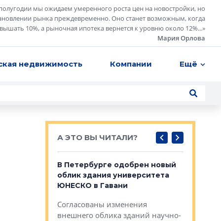
полугодии мы ожидаем умеренного роста цен на новостройки, но
ановлении рынка преждевременно. Оно станет возможным, когда
евышать 10%, а рыночная ипотека вернется к уровню около 12%...
»
Мария Орлова
ская недвижимость
Компании
Ещё
А ЭТО ВЫ ЧИТАЛИ?
о — антидот
В Петербурге одобрен новый
Собствен
панелей
облик здания университета
Императо
ЮНЕСКО в Гавани
как выжа
— антидот от
«старых 
Согласованы изменения
лей
Собственн
внешнего облика зданий научно-