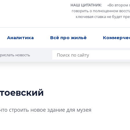
НАШ ЦИТАТНИК
:
«
Во втором 
говорить о полноценном восст
ключевая ставка не будет пр
Аналитика
Всё про жильё
Коммерче
рислать новость
тоевский
Усадьба Торосов
от эпохи фальш-
что строить новое здание для музея
Усадьба Торосово 
эпохи фальш-пане