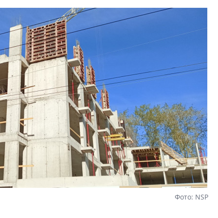
апарты, которые 
приблизятся к го
уровню сервиса, у
КЕЙПОРТ
Фото: NSP