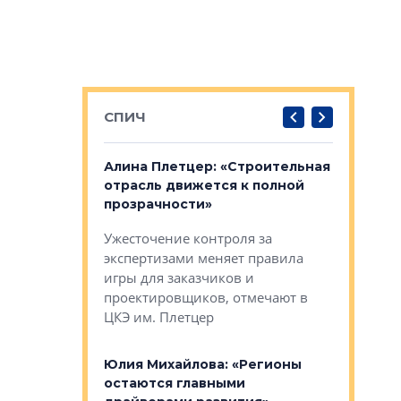
СПИЧ
: «Поводом
Алина Плетцер: «Строительная
Елена Фе
жет быть
отрасль движется к полной
блок МФК
биль»
прозрачности»
экосисте
каль»: поводом
Ужесточение контроля за
Проектир
ет быть даже
экспертизами меняет правила
непрерыв
игры для заказчиков и
управлен
проектировщиков, отмечают в
поиска ко
ЦКЭ им. Плетцер
ГК «Глоба
: «Будущее за
к меняется
лей»
Юлия Михайлова: «Регионы
Алексей 
остаются главными
«Вертика
рают те