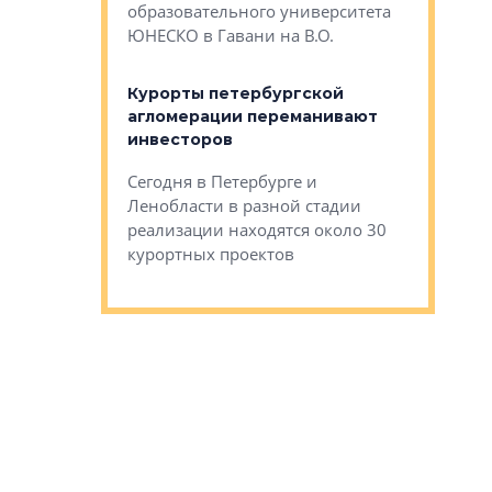
Император
образовательного университета
ртиры в домах
выжать ма
ЮНЕСКО в Гавани на В.О.
 постройки на
костей»
оящихся
Курорты петербургской
тиры в домах
агломерации переманивают
Каким бы
остройки на 9%
инвесторов
Ропса: в
ся
обещают 
Сегодня в Петербурге и
Руины Дом
Ленобласти в разной стадии
сгоревшем
реализации находятся около 30
наследия 
курортных проектов