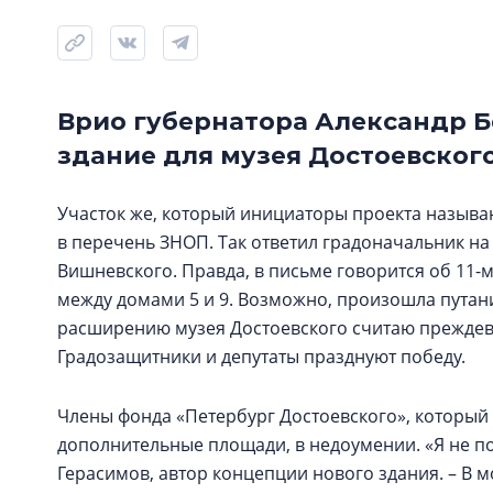
Врио губернатора Александр Бе
здание для музея Достоевског
Участок же, который инициаторы проекта называю
в перечень ЗНОП. Так ответил градоначальник на
Вишневского. Правда, в письме говорится об 11-м
между домами 5 и 9. Возможно, произошла путани
расширению музея Достоевского считаю преждевр
Градозащитники и депутаты празднуют победу.
Члены фонда «Петербург Достоевского», который 
дополнительные площади, в недоумении. «Я не по
Герасимов, автор концепции нового здания. – В м