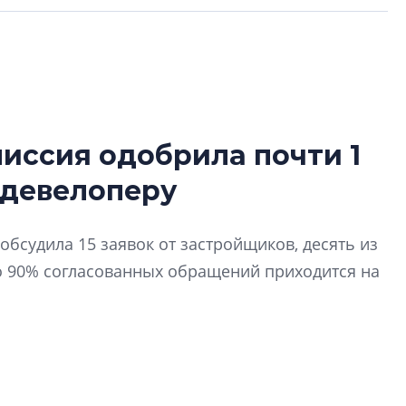
иссия одобрила почти 1
Роман Корнышев
 девелоперу
перемен в ЖК мо
даже электромо
Девелопер «Верти
обсудила 15 заявок от застройщиков, десять из
перемен в ЖК мож
о 90% согласованных обращений приходится на
электромобиль
Карина Шальнова
«гибридом» — ка
рынок апарт-оте
Конкуренцию выиг