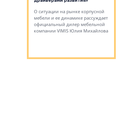
драйверами развития»
не новый
еще больше
стиничному
О ситуации на рынке корпусной
О том, по
верены в УК
мебели и ее динамике рассуждает
экспертиз
официальный дилер мебельной
преимущес
компании VIMIS Юлия Михайлова
гендирект
Алексей 