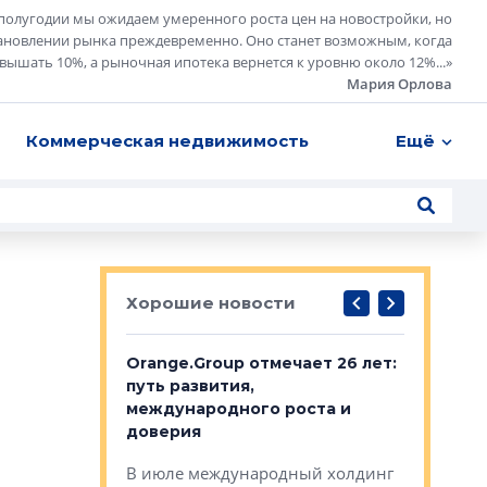
полугодии мы ожидаем умеренного роста цен на новостройки, но
ановлении рынка преждевременно. Оно станет возможным, когда
евышать 10%, а рыночная ипотека вернется к уровню около 12%...
»
Мария Орлова
Коммерческая недвижимость
Ещё
Хорошие новости
рге выбрали
Orange.Group отмечает 26 лет:
В Петерб
строителей
путь развития,
комплекс
международного роста и
тестовая
авершился
доверия
перерабо
рческого
В июле международный холдинг
В Петербу
ей «Нам песня