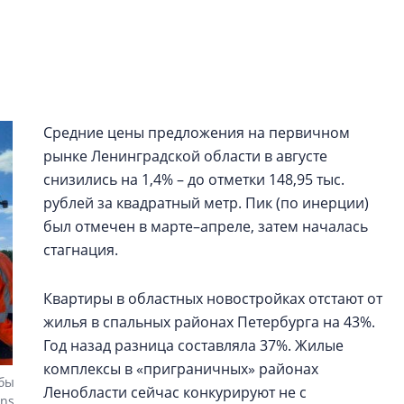
строить и жить по
В Красногвардей
Петербурга появ
один центр сов
образования
Средние цены предложения на первичном
В Красногвардейс
рынке Ленинградской области в августе
Петербурга появи
снизились на 1,4% – до отметки 148,95 тыс.
центр совмещенно
рублей за квадратный метр. Пик (по инерции)
был отмечен в марте–апреле, затем началась
стагнация.
Квартиры в областных новостройках отстают от
жилья в спальных районах Петербурга на 43%.
Год назад разница составляла 37%. Жилые
комплексы в «приграничных» районах
жбы
Ленобласти сейчас конкурируют не с
ens