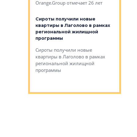
Orange.Group отмечает 26 лет
комплексе
могает»
тестовая 
органики
Сироты получили новые
ском районе
квартиры в Лаголово в рамках
ился еще
региональной жилищной
мещенного
Историч
программы
дом Рома
Ушково м
Сироты получили новые
ком районе
квартиры в Лаголово в рамках
Историче
лся еще один
региональной жилищной
Романова 
го образования
программы
взять под