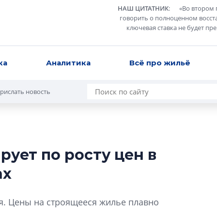
НАШ ЦИТАТНИК
:
«
Во втором 
говорить о полноценном восст
ключевая ставка не будет пр
ка
Аналитика
Всё про жильё
рислать новость
ует по росту цен в
В Санкт-Петербу
ах
лучших поющих 
Гала-концертом з
я. Цены на строящееся жилье плавно
девятый сезон тво
конкурса строител