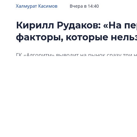
Халмурат Касимов
Вчера в 14:40
Кирилл Рудаков: «На п
факторы, которые нель
ГК «Алгоритм» выводит на рынок сразу три 
конъюнктуру в экономике. Причем один из н
территорий в Щеглово, а другой – в новом 
апартаментов бизнес-класса. Еще одна знач
теперь она называется «Алгоритм жизни». Ч
отразится на философии продукта? Какие пр
покупательские предпочтения? На эти и дру
компании «Алгоритм жизни» Кирилл Рудаков