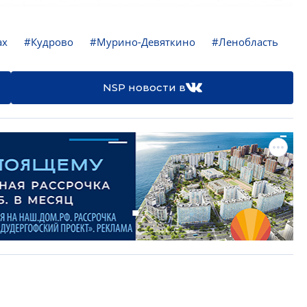
ах
#Кудрово
#Мурино-Девяткино
#Ленобласть
NSP новости в