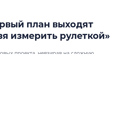
ервый план выходят
Сергей Софроно
зя измерить рулеткой»
дизайн проявляе
визуальной чист
Что важнее для с
новых проекта, невзирая на сложную
жилого проекта: эс
их – в рамках комплексного развития
функциональност
для девелопера сегменте курортных
экономика проект
в ГК «ПСК»
имая веха в жизни компании – ребрендинг,
то изменилось в ДНК компании и как это
Александр Свино
еимущества сулит КРТ? Как изменились
используем опыт
гие вопросы отвечает генеральный директор
– другая компани
.
О потенциале «сер
технологиях и ко
культуре рассказы