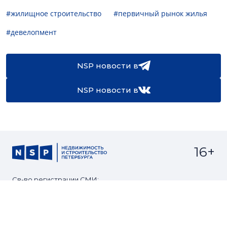
#жилищное строительство
#первичный рынок жилья
#девелопмент
NSP новости в
NSP новости в
16+
Св-во регистрации СМИ:
ЭЛ №ФС77-67922 от 06.12.2016
Реклама на
Контакты
сайте