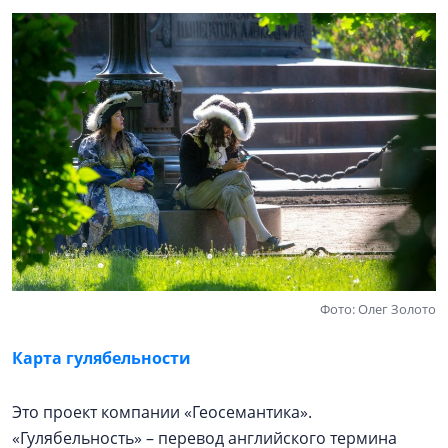
Фото: Олег Золото
Карта гулябельности
Это проект компании «Геосемантика».
«Гулябельность» – перевод английского термина