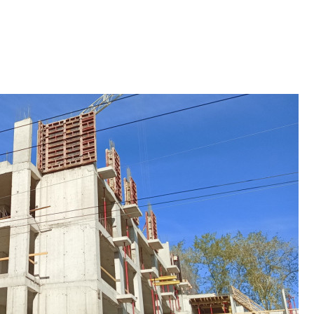
районов и инжен
рассказали в ГК «
Сергей Софроно
дизайн проявляе
визуальной чист
Что важнее для с
жилого проекта: эс
функциональност
экономика проект
в ГК «ПСК»