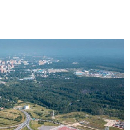
рынка? Своим мне
поделились Ольга
Екатерина Немчен
Жабин, Светлана Д
Константин Сторож
Какие наиболее 
специальности и
в сфере девелоп
строительства?
Своим мнением с 
Валентина Калини
Альшаева, Алекса
Свинолобов, Алек
Кирилл Кудинов и 