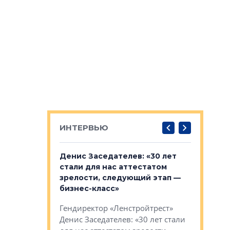
ИНТЕРВЬЮ
: «На
Денис Заседателев: «30 лет
Виталий 
ьной окраине
стали для нас аттестатом
спроса —
зм может
зрелости, следующий этап —
форматы,
»
бизнес-класс»
стереоти
застройк
рства в центре
Гендиректор «Ленстройтрест»
О малоэта
щем спальных
Денис Заседателев: «30 лет стали