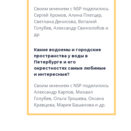
Яна Вирче
нием об этом
Своим мнением с NSP поделились
Денис Зас
 Трошева,
Сергей Хромов, Алина Плетцер,
Свинолобо
ко, Максим
Светлана Денисова, Виталий
и др.
енисова,
Голубев, Александр Свинолобов и
ев и другие
др.
Важно ли
апартам
востребованы
Какие водоемы и городские
Конститу
 компетенции
пространства у воды в
временно
мента и
Петербурге и его
Своим мн
окрестностях самые любимые
Раиль Му
NSP поделились
и интересные?
Кудинов, 
на, Анжелика
Своим мнением с NSP поделились
Карина Ш
ндр
Александр Карпов, Михаил
Дементьев
сандр Кравцов,
Голубев, Ольга Трошева, Оксана
др.
Кравцова, Мария Башанова и др.