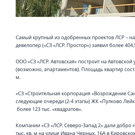
Самый крупный из одобренных проектов ЛСР – на
девелопер («СЗ «ЛСР. Простор») заявил более 404,
ООО «СЗ «ЛСР. Автовская» построит на Автовской 
(возможно, апартаментов). Площадь квартир состави
м.
«СЗ «Строительная корпорация «Возрождение Санк
следующие очереди (2-4 этапы) ЖК «Пулково Лей
более 123 тыс. «квадратов».
Компании «СЗ «ЛСР. Северо-Запад 2» дали добро 
тыс. кв. м на улице Ивана Черных, 16А в Кировско