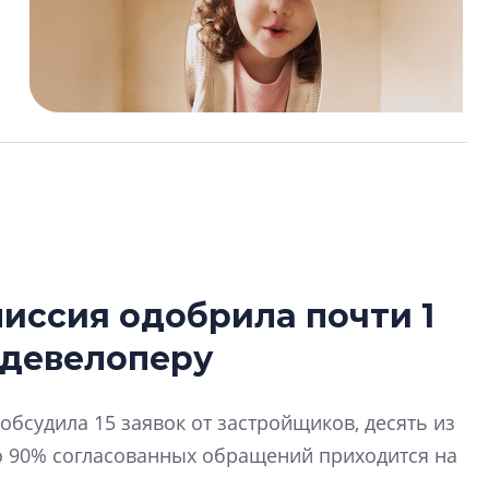
иссия одобрила почти 1
Татьяна Бровкина
 девелоперу
монотонной спал
деконструктиви
стать спасением
обсудила 15 заявок от застройщиков, десять из
О границах новато
о 90% согласованных обращений приходится на
Петербурга, буду