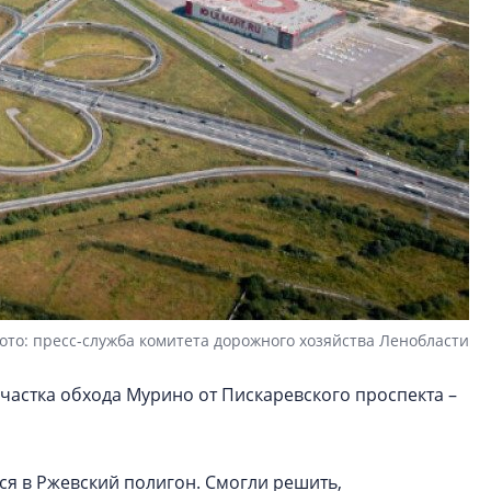
ото: пресс-служба комитета дорожного хозяйства Ленобласти
участка обхода Мурино от Пискаревского проспекта –
ся в Ржевский полигон. Смогли решить,