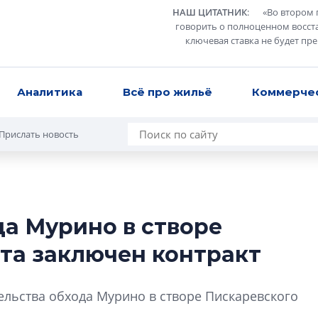
НАШ ЦИТАТНИК
:
«
Во втором 
говорить о полноценном восст
ключевая ставка не будет пр
Аналитика
Всё про жильё
Коммерче
Прислать новость
да Мурино в створе
Разрыв цен межд
та заключен контракт
вторичкой: что э
рынка?
Разрыв цен между
ельства обхода Мурино в створе Пискаревского
вторичкой: что это