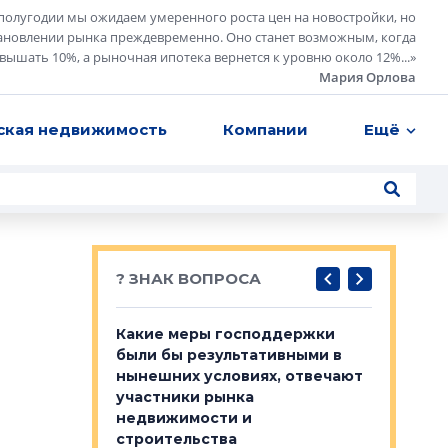
полугодии мы ожидаем умеренного роста цен на новостройки, но
ановлении рынка преждевременно. Оно станет возможным, когда
евышать 10%, а рыночная ипотека вернется к уровню около 12%...
»
Мария Орлова
ская недвижимость
Компании
Ещё
? ЗНАК ВОПРОСА
у первичкой и
Какие меры господдержки
Место об
то значит для
были бы результативными в
локации 
нынешних условиях, отвечают
пригород
участники рынка
выстрели
 первичкой и
недвижимости и
Своим мн
 значит для
строительства