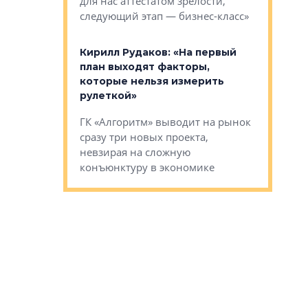
класса «О
ерных ловушках
для нас аттестатом зрелости,
Мистолово
Глобал ЭМ»
следующий этап — бизнес-класс»
компании
в: «Хороший
Кирилл Рудаков: «На первый
тся в
план выходят факторы,
Александ
оте»
которые нельзя измерить
«Строите
рулеткой»
основ»
овременного
ГК «Алгоритм» выводит на рынок
Строитель
тетика,
сразу три новых проекта,
волнообра
ь или
невзирая на сложную
следует с
а, размышляют
конъюнктуру в экономике
Александ