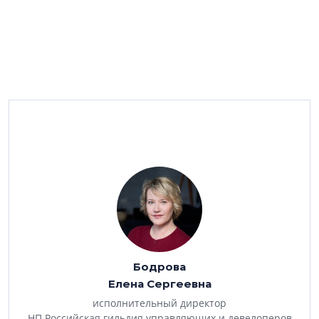
–
Когда и как появилась идея организовать
конкурс? Какие были предпосылки?
– Конкурс инновационных проектов в недвижимости
проводится с 2015 года. Инициаторами были
председатель совета директоров компании «БЕСТ-
Новострой» Ирина Доброхотова и PR-директор этой
компании Елена Гогоберидзе. Они визионеры темы
инноваций. Поняли, что нужно говорить об этом,
Бодрова
лоббировать эту тему, и предложили организовать
Елена Сергеевна
Экспертный совет по инновациям в рамках РГУД.
исполнительный директор
НП Российская гильдия управляющих и девелоперов