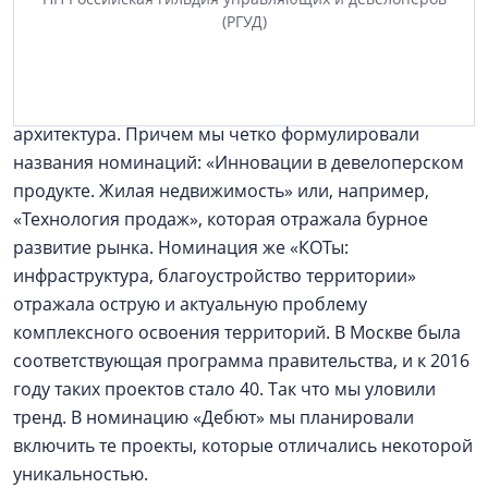
–
С каких номинаций вы начинали и почему?
(РГУД)
– Семь лет назад мы точно знали, что среди
номинаций должны быть жилая и коммерческая
недвижимость, материалы и технологии,
архитектура. Причем мы четко формулировали
названия номинаций: «Инновации в девелоперском
продукте. Жилая недвижимость» или, например,
«Технология продаж», которая отражала бурное
развитие рынка. Номинация же «КОТы:
инфраструктура, благоустройство территории»
отражала острую и актуальную проблему
комплексного освоения территорий. В Москве была
соответствующая программа правительства, и к 2016
году таких проектов стало 40. Так что мы уловили
тренд. В номинацию «Дебют» мы планировали
включить те проекты, которые отличались некоторой
уникальностью.